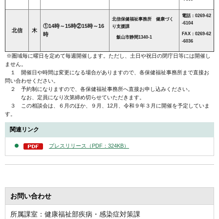
電話：0269-62
北信保健福祉事務所 健康づく
-6104
①14時～15時②15時～16
り支援課
北信
木
時
FAX：0269-62
飯山市静間1340-1
-6036
※圏域毎に曜日を定めて毎週開催します。ただし、土日や祝日の閉庁日等には開催し
ません。
１ 開催日や時間は変更になる場合がありますので、各保健福祉事務所まで直接お
問い合わせください。
２ 予約制になりますので、各保健福祉事務所へ直接お申し込みください。
なお、定員になり次第締め切らせていただきます。
３ この相談会は、６月のほか、９月、12月、令和９年３月に開催を予定していま
す。
関連リンク
プレスリリース（PDF：324KB）
お問い合わせ
所属課室：健康福祉部疾病・感染症対策課