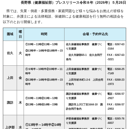
長野県（健康福祉部）プレスリリース令和８年（2026年）５月26日
県では、失業・倒産・多重債務・家庭問題など様々な悩みをお抱えの皆様を
対象に、弁護士による法律相談、保健師による健康相談を行う無料の相談会を
以下のとおり開催します。
曜
圏域
時間
会場・予約申込先
日
①10時～11時②11時～12時
佐久保健福祉事務所 健康づく
電話：0267-63
り支援課
-3164
③13時半～14時半④14時半～15
佐久
火
時半
佐久市跡部65-1 佐久合同庁
FAX：0267-63
舎内
-3221
①９時半～10時半②10時半～11
上田保健福祉事務所 健康づく
電話：0268-25
時半
り支援課
-7149
上田
金
③13時半～14時半④14時半～15
上田市材木町1-2-6 上田合同
FAX：0268-23
時半
庁舎内
-1973
諏訪保健福祉事務所 健康づく
電話：0266-57
①10時～11時②11時～12時
り支援課
-2927
諏訪
木
③13時～14時④14時～15時
諏訪市上川1丁目1644-10 諏
FAX：0266-57
訪合同庁舎内
-2953
伊那保健福祉事務所 健康づく
電話：0265-76
り支援課
-6837
①13時半～14時半②14時
上伊那
水