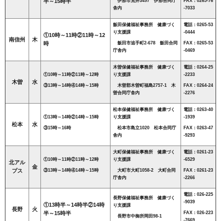
半～15時半
伊那市荒井3497 伊那合同庁
FAX：0265-76
舎内
-7033
飯田保健福祉事務所 健康づく
電話：0265-53
り支援課
-0444
①10時～11時②11時～12
南信州
木
時
飯田市追手町2-678 飯田合同
FAX：0265-53
庁舎内
-0469
木曽保健福祉事務所 健康づく
電話：0264-25
①10時～11時②11時～12時
り支援課
-2233
木曽
水
③13時～14時④14時～15時
木曽郡木曽町福島2757-1 木
FAX：0264-24
曽合同庁舎内
-2276
松本保健福祉事務所 健康づく
電話：0263-40
①13時～14時②14時～15時
り支援課
-1939
松本
水
③15時～16時
松本市島立1020 松本合同庁
FAX：0263-47
舎内
-9293
大町保健福祉事務所 健康づく
電話：0261-23
①10時～11時②11時～12時
り支援課
-6529
北アル
金
プス
③13時～14時④14時～15時
大町市大町1058-2 大町合同
FAX：0261-23
庁舎内
-2266
電話：026-225
長野保健福祉事務所 健康づく
-9039
①13時半～14時半②14時
り支援課
長野
火
半～15時半
FAX：026-223
長野市中御所岡田98-1
-7669