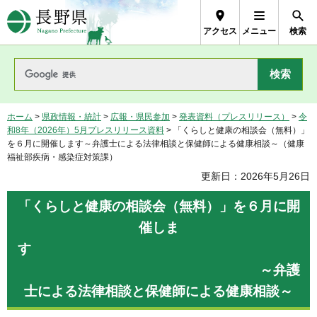
長野県Nagano Prefecture
アクセス
メニュー
検索
ホーム
>
県政情報・統計
>
広報・県民参加
>
発表資料（プレスリリース）
>
令
和8年（2026年）5月プレスリリース資料
> 「くらしと健康の相談会（無料）」
を６月に開催します～弁護士による法律相談と保健師による健康相談～（健康
福祉部疾病・感染症対策課）
更新日：2026年5月26日
「くらしと健康の相談会（無料）」を６月に開
催しま
す
～弁護
士による法律相談と保健師による健康相談～