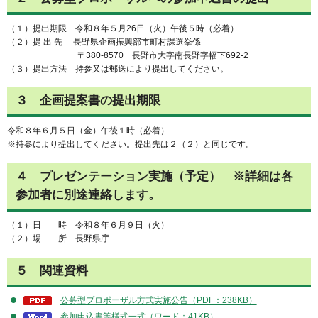
（１）提出期限 令和８年５月26日（火）午後５時（必着）
（２）提 出 先 長野県企画振興部市町村課選挙係
〒380-8570 長野市大字南長野字幅下692-2
（３）提出方法 持参又は郵送により提出してください。
３ 企画提案書の提出期限
令和８年６月５日（金）午後１時（必着）
※持参により提出してください。提出先は２（２）と同じです。
４ プレゼンテーション実施（予定） ※詳細は各
参加者に別途連絡します。
（１）日 時 令和８年６月９日（火）
（２）場 所 長野県庁
５ 関連資料
公募型プロポーザル方式実施公告（PDF：238KB）
参加申込書等様式一式（ワード：41KB）