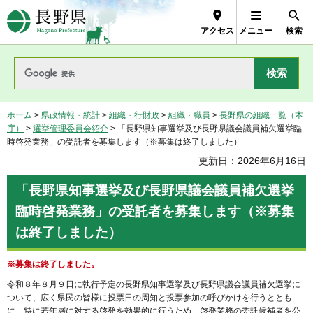
長野県Nagano Prefecture
アクセス
メニュー
検索
ホーム
>
県政情報・統計
>
組織・行財政
>
組織・職員
>
長野県の組織一覧（本
庁）
>
選挙管理委員会紹介
> 「長野県知事選挙及び長野県議会議員補欠選挙臨
時啓発業務」の受託者を募集します（※募集は終了しました）
更新日：2026年6月16日
「長野県知事選挙及び長野県議会議員補欠選挙
臨時啓発業務」の受託者を募集します（※募集
は終了しました）
※募集は終了しました。
令和８年８月９日に執行予定の長野県知事選挙及び長野県議会議員補欠選挙に
ついて、広く県民の皆様に投票日の周知と投票参加の呼びかけを行うととも
に、特に若年層に対する啓発を効果的に行うため、啓発業務の委託候補者を公