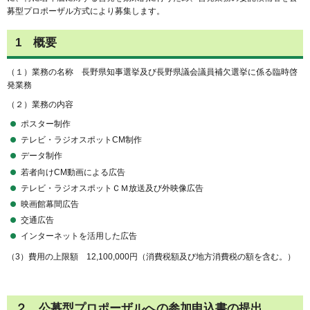
募型プロポーザル方式により募集します。
1 概要
（１）業務の名称 長野県知事選挙及び長野県議会議員補欠選挙に係る臨時啓
発業務
（２）業務の内容
ポスター制作
テレビ・ラジオスポットCM制作
データ制作
若者向けCM動画による広告
テレビ・ラジオスポットＣＭ放送及び外映像広告
映画館幕間広告
交通広告
インターネットを活用した広告
（3）費用の上限額 12,100,000円（消費税額及び地方消費税の額を含む。）
２ 公募型プロポーザルへの参加申込書の提出