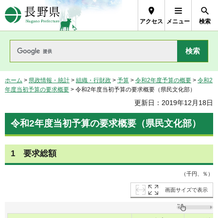
長野県Nagano Prefecture
アクセス
メニュー
検索
ホーム
>
県政情報・統計
>
組織・行財政
>
予算
>
令和2年度予算の概要
>
令和2
年度当初予算の要求概要
> 令和2年度当初予算の要求概要（県民文化部）
更新日：2019年12月18日
令和2年度当初予算の要求概要（県民文化部）
1 要求総額
（千円、％）
画面サイズで表示