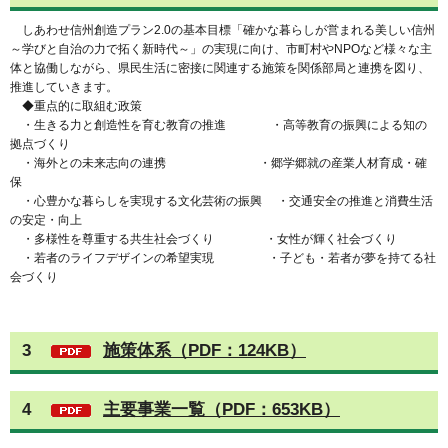
しあわせ信州創造プラン2.0の基本目標「確かな暮らしが営まれる美しい信州
～学びと自治の力で拓く新時代～」の実現に向け、市町村やNPOなど様々な主
体と協働しながら、県民生活に密接に関連する施策を関係部局と連携を図り、
推進していきます。
◆重点的に取組む政策
・生きる力と創造性を育む教育の推進 ・高等教育の振興による知の
拠点づくり
・海外との未来志向の連携 ・郷学郷就の産業人材育成・確
保
・心豊かな暮らしを実現する文化芸術の振興 ・交通安全の推進と消費生活
の安定・向上
・多様性を尊重する共生社会づくり ・女性が輝く社会づくり
・若者のライフデザインの希望実現 ・子ども・若者が夢を持てる社
会づくり
3
施策体系（PDF：124KB）
4
主要事業一覧（PDF：653KB）