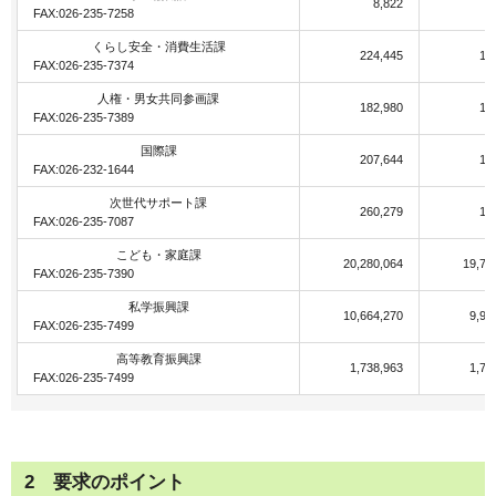
8,822
1
FAX:026-235-7258
くらし安全・消費生活課
224,445
19
FAX:026-235-7374
人権・男女共同参画課
182,980
18
FAX:026-235-7389
国際課
207,644
17
FAX:026-232-1644
次世代サポート課
260,279
19
FAX:026-235-7087
こども・家庭課
20,280,064
19,73
FAX:026-235-7390
私学振興課
10,664,270
9,92
FAX:026-235-7499
高等教育振興課
1,738,963
1,71
FAX:026-235-7499
2 要求のポイント