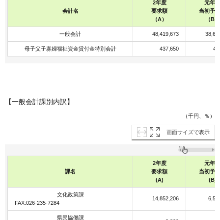
2年度
元年
会計名
要求額
当初予
（A）
（B）
一般会計
48,419,673
38,68
母子父子寡婦福祉資金貸付金特別会計
437,650
41
【一般会計課別内訳】
（千円、％）
画面サイズで表示
2年度
元年
課名
要求額
当初予
(A)
(B)
文化政策課
14,852,206
6,54
FAX:026-235-7284
県民協働課