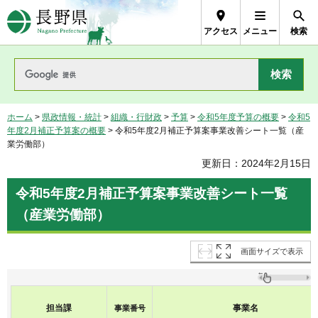
長野県Nagano Prefecture
アクセス
メニュー
検索
ホーム
>
県政情報・統計
>
組織・行財政
>
予算
>
令和5年度予算の概要
>
令和5
年度2月補正予算案の概要
> 令和5年度2月補正予算案事業改善シート一覧（産
業労働部）
更新日：2024年2月15日
令和5年度2月補正予算案事業改善シート一覧
（産業労働部）
画面サイズで表示
担当課
事業名
事業番号