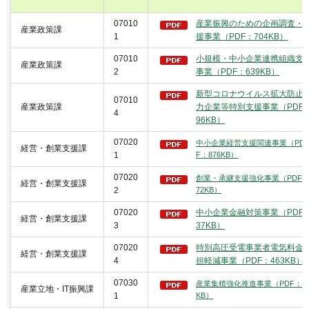
07010
産業振興のための企画調査・
産業政策課
1
援事業（PDF：704KB）
07010
小規模・中小企業連携組織支
産業政策課
2
事業（PDF：639KB）
新型コロナウイルス拡大防止
07010
産業政策課
力企業等特別支援事業（PDF
4
96KB）
07020
中小企業経営支援関連事業（PD
経営・創業支援課
1
F：876KB）
07020
創業・承継支援強化事業（PDF：
経営・創業支援課
2
72KB）
07020
中小企業金融対策事業（PDF
経営・創業支援課
3
37KB）
07020
特別高圧受電事業者電気料金
経営・創業支援課
4
担軽減事業（PDF：463KB）
07030
産業集積強化推進事業（PDF：75
産業立地・IT振興課
1
KB）