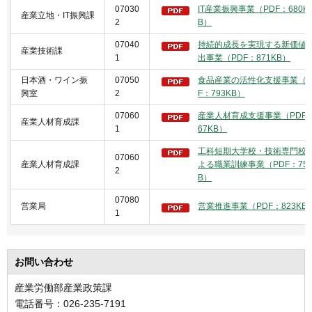
07030
IT産業振興事業（PDF：680K
産業立地・IT振興課
2
B）
07040
持続的成長を実現する新価値
産業技術課
1
出事業（PDF：871KB）
日本酒・ワイン振
07050
食品産業の活性化支援事業（P
興室
2
F：793KB）
07060
産業人材育成支援事業（PDF
産業人材育成課
1
67KB）
工科短期大学校・技術専門校
07060
産業人材育成課
よる職業訓練事業（PDF：759
2
B）
07080
営業局
営業推進事業（PDF：823KB
1
お問い合わせ
産業労働部産業政策課
電話番号：026-235-7191