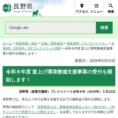
長野県Nagano Prefecture
アクセス
メニュー
検索
ホーム
>
県政情報・統計
>
広報・県民参加
>
発表資料（プレスリリース）
>
令
和8年（2026年）5月プレスリリース資料
> 令和８年度 賃上げ環境整備支援事
業の受付を開始します！
更新日：2026年5月22日
令和８年度 賃上げ環境整備支援事業の受付を開
始します！
長野県（産業労働部）プレスリリース令和８年（2026年）５月22日
長野県では、本日より中小企業を支援する以下の補助金の受付を開始します。
専用の相談窓口として「
長野県賃上げ・業務改善支援センター（Bizサポ）（別
ウィンドウで外部サイトが開きます）
」を設置しておりますのでお気軽にお問
い合わせください。