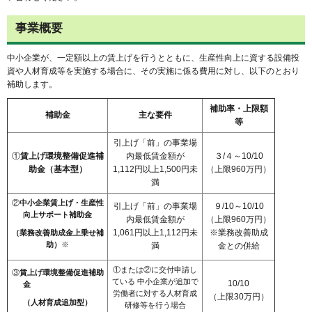
事業概要
中小企業が、一定額以上の賃上げを行うとともに、生産性向上に資する設備投
資や人材育成等を実施する場合に、その実施に係る費用に対し、以下のとおり
補助します。
補助率・上限額
補助金
主な要件
等
引上げ「前」の事業場
①
賃上げ環境整備促進補
内最低賃金額が
３/４～10/10
助金（基本型）
1,112円以上1,500円未
（上限960万円）
満
②
中小企業賃上げ・生産性
引上げ「前」の事業場
９/10～10/10
向上サポート補助金
内最低賃金額が
（上限960万円）
1,061円以上1,112円未
※業務改善助成
（業務改善助成金上乗せ補
助）
※
満
金との併給
①または②に交付申請し
③
賃上げ環境整備促進補助
ている 中小企業が追加で
10/10
金
労働者に対する人材育成
（上限30万円）
（人材育成追加型）
研修等を行う場合