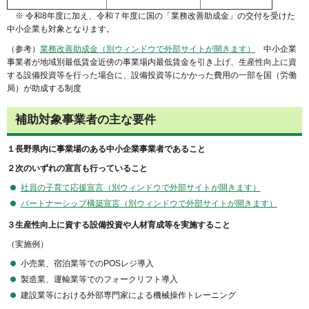
※ 令和8年度に加え、令和７年度に国の「業務改善助成金」の交付を受けた
中小企業も対象となります。
（参考）
業務改善助成金（別ウィンドウで外部サイトが開きます）
中小企業
事業者が地域別最低賃金近傍の事業場内最低賃金を引き上げ、生産性向上に資
する設備投資等を行った場合に、設備投資等にかかった費用の一部を国（労働
局）が助成する制度
補助対象事業者の主な要件
１長野県内に事業場のある中小企業事業者であること
２次のいずれの宣言も行っていること
社員の子育て応援宣言（別ウィンドウで外部サイトが開きます）
パートナーシップ構築宣言（別ウィンドウで外部サイトが開きます）
３生産性向上に資する設備投資や人材育成等を実施すること
（実施例）
小売業、宿泊業等でのPOSレジ導入
製造業、運輸業等でのフォークリフト導入
建設業等における外部専門家による機械操作トレーニング