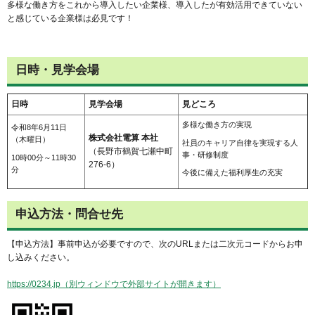
多様な働き方をこれから導入したい企業様、導入したが有効活用できていない
と感じている企業様は必見です！
日時・見学会場
日時
見学会場
見どころ
多様な働き方の実現
令和8年6月11日
株式会社電算 本社
（木曜日）
社員のキャリア自律を実現する人
（長野市鶴賀七瀬中町
事・研修制度
10時00分～11時30
276-6）
分
今後に備えた福利厚生の充実
申込方法・問合せ先
【申込方法】事前申込が必要ですので、次のURLまたは二次元コードからお申
し込みください。
https://0234.jp（別ウィンドウで外部サイトが開きます）