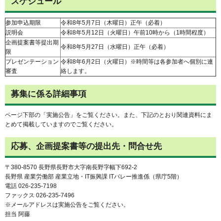
スケジュール
参加申込期限
令和8年5月7日（木曜日）正午（必着）
説明会
令和8年5月12日（火曜日）午前10時から（1時間程度）
企画提案書等提出期
令和8年5月27日（水曜日）正午（必着）
限
プレゼンテーション
令和8年6月2日（火曜日）※時間等は各参加者へ個別に連
審査
絡します。
募集に係る詳細事項
ページ下部の「実施公告」をご覧ください。また、下記のとおり関連資料にま
とめて掲載していますのでご覧ください。
応募、企画提案書等の提出先・問合せ先
〒380-8570 長野県長野市大字南長野字幅下692-2
長野県 産業労働部 産業立地・IT振興課 ITバレー推進係（県庁5階）
電話 026-235-7198
ファックス 026-235-7496
※メールアドレスは実施公告をご覧ください。
担当 阿藤