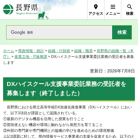
長野県Nagano Prefecture
アクセス
メニュー
検索
ホーム
>
県政情報・統計
>
組織・行財政
>
組織・職員
>
長野県の組織一覧（本
庁）
>
産業立地・IT振興課
> DXハイスクール支援事業委託業務の受託者を募集
します
更新日：2026年7月8日
DXハイスクール支援事業委託業務の受託者を
募集します（終了しました）
長野県における県立高等学校DX加速化推進事業（DXハイスクール）におい
て、以下3項目が課題として認識されている。
①最新のデジタル機器を活用した授業を行うこと
②普段使えない機器や環境に触れながら発想力を育てること
③外部の専門家や専門機関との協働の学びを進めるための環境整備
上記3課題に対して、県内情報サービス事業者の支援を促進するため、以下のと