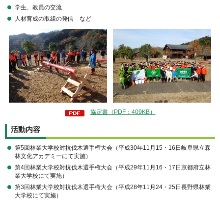
学生、教員の交流
人材育成の取組の発信 など
協定書（PDF：409KB）
活動内容
第5回林業大学校対抗伐木選手権大会（平成30年11月15・16日岐阜県立森
林文化アカデミーにて実施）
第4回林業大学校対抗伐木選手権大会（平成29年11月16・17日京都府立林
業大学校にて実施）
第3回林業大学校対抗伐木選手権大会（平成28年11月24・25日長野県林業
大学校にて実施）