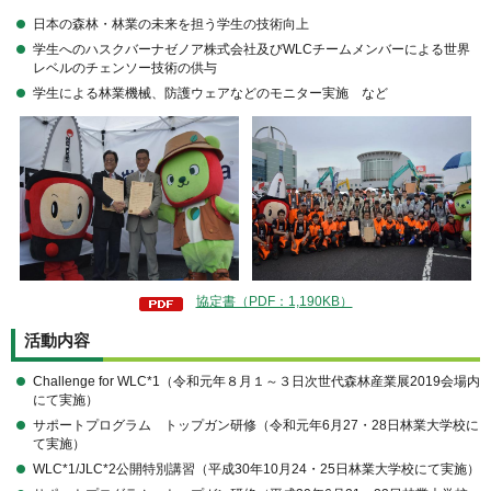
日本の森林・林業の未来を担う学生の技術向上
学生へのハスクバーナゼノア株式会社及びWLCチームメンバーによる世界
レベルのチェンソー技術の供与
学生による林業機械、防護ウェアなどのモニター実施 など
協定書（PDF：1,190KB）
活動内容
Challenge for WLC*1（令和元年８月１～３日次世代森林産業展2019会場内
にて実施）
サポートプログラム トップガン研修（令和元年6月27・28日林業大学校に
て実施）
WLC*1/JLC*2公開特別講習（平成30年10月24・25日林業大学校にて実施）