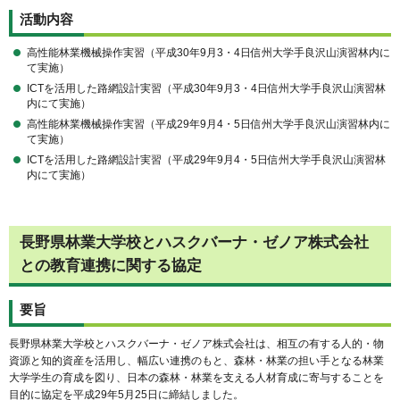
活動内容
高性能林業機械操作実習（平成30年9月3・4日信州大学手良沢山演習林内に
て実施）
ICTを活用した路網設計実習（平成30年9月3・4日信州大学手良沢山演習林
内にて実施）
高性能林業機械操作実習（平成29年9月4・5日信州大学手良沢山演習林内に
て実施）
ICTを活用した路網設計実習（平成29年9月4・5日信州大学手良沢山演習林
内にて実施）
長野県林業大学校とハスクバーナ・ゼノア株式会社
との教育連携に関する協定
要旨
長野県林業大学校とハスクバーナ・ゼノア株式会社は、相互の有する人的・物
資源と知的資産を活用し、幅広い連携のもと、森林・林業の担い手となる林業
大学学生の育成を図り、日本の森林・林業を支える人材育成に寄与することを
目的に協定を平成29年5月25日に締結しました。