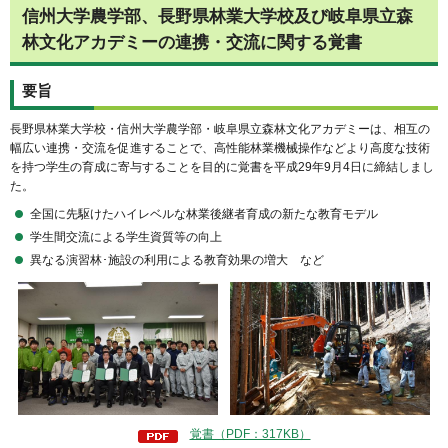
信州大学農学部、長野県林業大学校及び岐阜県立森
林文化アカデミーの連携・交流に関する覚書
要旨
長野県林業大学校・信州大学農学部・岐阜県立森林文化アカデミーは、相互の
幅広い連携・交流を促進することで、高性能林業機械操作などより高度な技術
を持つ学生の育成に寄与することを目的に覚書を平成29年9月4日に締結しまし
た。
全国に先駆けたハイレベルな林業後継者育成の新たな教育モデル
学生間交流による学生資質等の向上
異なる演習林･施設の利用による教育効果の増大 など
覚書（PDF：317KB）