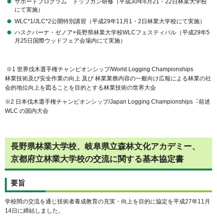
サポートプログラム トップガン研修（平成30年6月21・22日林業大学校
にて実施）
WLC*1/JLC*2公開特別講習（平成29年11月1・2日林業大学校にて実施）
ハスクバーナ・ゼノア×⻑野県林業⼤学校WLCフェスティバル（平成29年5
月25日国際ウッドフェア会場内にて実施）
※1 世界伐木選手権チャンピオンシップ/World Logging Championships
林業技術及び安全作業の向上 及び 林業業務内容の一般向け広報による林業の社
会的地位向上を図ることを目的とする林業技術の世界大会
※2 日本伐木選手権チャンピオンシップ/Japan Logging Championships︓前述
WLC の国内大会
長野県林業大学校、岐阜県立森林文化アカデミー、
京都府立林業大学校の交流に関する基本協定書
要旨
学校間の交流を通じ技術者養成教育の充実・向上を目的に協定を平成27年11月
14日に締結しました。