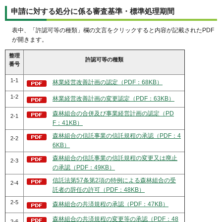
申請に対する処分に係る審査基準・標準処理期間
表中、「許認可等の種類」欄の文言をクリックすると内容が記載されたPDF
が開きます。
整理
許認可等の種類
番号
1-1
林業経営改善計画の認定（PDF：68KB）
1-2
林業経営改善計画の変更認定（PDF：63KB）
森林組合の合併及び事業経営計画の認定（PD
2-1
F：41KB）
森林組合の信託事業の信託規程の承認（PDF：4
2-2
6KB）
森林組合の信託事業の信託規程の変更又は廃止
2-3
の承認（PDF：49KB）
信託法第57条第2項の特例による森林組合の受
2-4
託者の辞任の許可（PDF：48KB）
2-5
森林組合の共済規程の承認（PDF：47KB）
森林組合の共済規程の変更等の承認（PDF：48
2-6