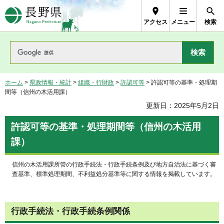
長野県Nagano Prefecture
アクセス
メニュー
検索
ホーム
>
県政情報・統計
>
組織・行財政
>
許認可等
> 許認可等の基準・処理期
間等（信州の木活用課）
更新日：2025年5月2日
許認可等の基準・処理期間等（信州の木活用
課）
信州の木活用課所管の行政手続法・行政手続条例及び地方自治法に基づく審
査基準、標準処理期間、不利益処分基準等に関する情報を掲載しています。
行政手続法・行政手続条例関係