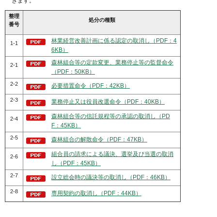
きます。
整理
処分の種類
番号
林業経営改善計画に係る認定の取消し（PDF：4
1-1
6KB）
森林組合等の定款変更、業務停止等の監督命令
2-1
（PDF：50KB）
2-2
必要措置命令（PDF：42KB）
2-3
業務停止又は役員改選命令（PDF：40KB）
森林組合等の信託規程等の承認の取消し（PD
2-4
F：45KB）
2-5
森林組合の解散命令（PDF：47KB）
組合員の請求による議決、選挙及び当選の取消
2-6
し（PDF：45KB）
2-7
設立総会時の議決等の取消し（PDF：46KB）
2-8
専用契約の取消し（PDF：44KB）