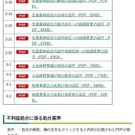
生産森林組合の解散の決議の認可（PDF：47K
2-18
B）
2-19
生産森林組合の合併の認可（PDF：55KB）
生産森林組合の株式会社への組織変更の認可（P
2-20
DF：46KB）
生産森林組合の合同会社への組織変更の認可（P
2-21
DF：47KB）
生産森林組合の認可地縁団体への組織変更の認
2-22
可（PDF：43KB）
3-1
入会林野整備計画等の認可（PDF：76KB）
3-2
入会林野整備計画の変更の認可（PDF：77KB）
4-1
林業事業主の改善計画の認定（PDF：58KB）
林業事業主の改善計画変更の認定（PDF：42K
4-2
B）
不利益処分に係る処分基準
表中、「処分の種類」欄の文言をクリックすると内容が記載されたPDFが開