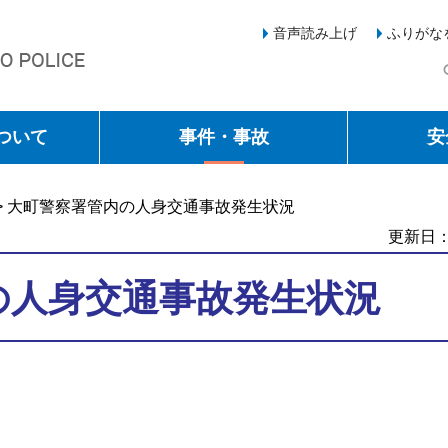
音声読み上げ
ふりがな
ついて
事件・事故
安
> 大町警察署管内の人身交通事故発生状況
更新日：
の人身交通事故発生状況