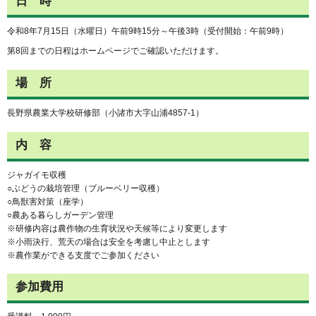
日 時
令和8年7月15日（水曜日）午前9時15分～午後3時（受付開始：午前9時）
第8回までの日程はホームページでご確認いただけます。
場 所
長野県農業大学校研修部（小諸市大字山浦4857-1）
内 容
ジャガイモ収穫
○ぶどうの栽培管理（ブルーベリー収穫）
○鳥獣害対策（座学）
○農ある暮らしガーデン管理
※研修内容は農作物の生育状況や天候等により変更します
※小雨決行、荒天の場合は安全を考慮し中止とします
※農作業ができる支度でご参加ください
参加費用