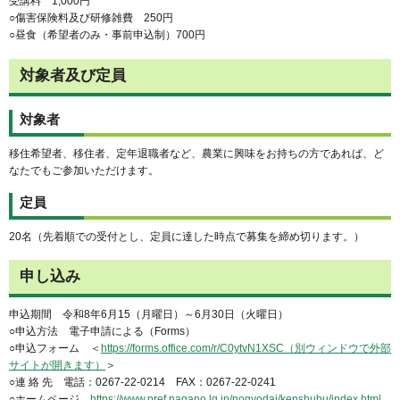
受講料 1,000円
○傷害保険料及び研修雑費 250円
○昼食（希望者のみ・事前申込制）700円
対象者及び定員
対象者
移住希望者、移住者、定年退職者など、農業に興味をお持ちの方であれば、ど
なたでもご参加いただけます。
定員
20名（先着順での受付とし、定員に達した時点で募集を締め切ります。）
申し込み
申込期間 令和8年6月15（月曜日）～6月30日（火曜日）
○申込方法 電子申請による（Forms）
○申込フォーム ＜
https://forms.office.com/r/C0ytvN1XSC（別ウィンドウで外部
サイトが開きます）
＞
○連 絡 先 電話：0267-22-0214 FAX：0267-22-0241
○ホームページ
https://www.pref.nagano.lg.jp/nogyodai/kenshubu/index.html