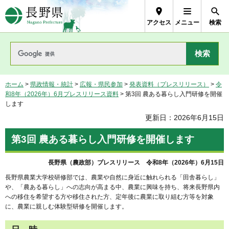
長野県Nagano Prefecture
アクセス
メニュー
検索
ホーム
>
県政情報・統計
>
広報・県民参加
>
発表資料（プレスリリース）
>
令
和8年（2026年）6月プレスリリース資料
> 第3回 農ある暮らし入門研修を開催
します
更新日：2026年6月15日
第3回 農ある暮らし入門研修を開催します
長野県（農政部）プレスリリース 令和8年（2026年）6月15日
長野県農業大学校研修部では、農業や自然に身近に触れられる「田舎暮らし」
や、「農ある暮らし」への志向が高まる中、農業に興味を持ち、将来長野県内
への移住を希望する方や移住された方、定年後に農業に取り組む方等を対象
に、農業に親しむ体験型研修を開催します。