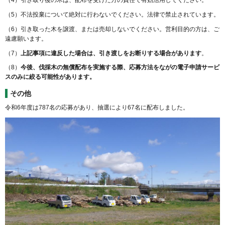
（4）引き取り後の木は、配布を受けた方の責任で有効活用してください。
（5）不法投棄について絶対に行わないでください。法律で禁止されています。
（6）引き取った木を譲渡、または売却しないでください。営利目的の方は、ご
遠慮願います。
（7）
上記事項に違反した場合は、引き渡しをお断りする場合があります
。
（8）
今後、伐採木の無償配布を実施する際、応募方法をながの電子申請サービ
スのみに絞る可能性があります。
その他
令和6年度は787名の応募があり、抽選により67名に配布しました。