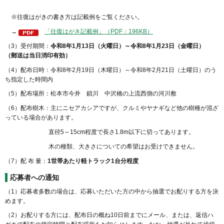
※往復はがきの書き方は記載例をご覧ください。
→
「往復はがき記載例」（PDF：196KB）
（3）受付期間：
令和8年1月13日（火曜日）～令和8年1月23日（金曜日）
（郵送は当日消印有効）
（4）配布日時：令和8年2月19日（木曜日）～令和8年2月21日（土曜日）のう
ち指定した時間内
（5）配布場所：松本市今井 鎖川 中沢橋の上流西側の河川敷
（6）配布樹木：主にニセアカシアですが、クルミやヤナギなど他の樹種が混ざ
っている場合があります。
直径5～15cm程度で長さ1.8m以下に切ってあります。
木の種類、大きさについての希望はお受けできません。
（7）配 布 量：
1世帯あたり軽トラック1台分程度
応募者への通知
（1）応募者多数の場合は、応募いただいた方の中から抽選でお配りする方を決
めます。
（2）お配りする方には、配布日の概ね10日前までにメール、または、返信ハ