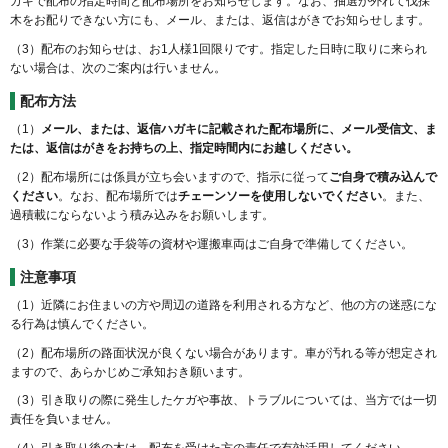
ガキで配布の指定時間と配布場所をお知らせします。なお、抽選が外れて伐採
木をお配りできない方にも、メール、または、返信はがきでお知らせします。
（3）配布のお知らせは、お1人様1回限りです。指定した日時に取りに来られ
ない場合は、次のご案内は行いません。
配布方法
（1）
メール、または、返信ハガキに記載された配布場所に、メール受信文、ま
たは、返信はがきをお持ちの上、指定時間内にお越しください。
（2）配布場所には係員が立ち会いますので、指示に従って
ご自身で積み込んで
ください
。なお、配布場所では
チェーンソーを使用しないでください
。また、
過積載にならないよう積み込みをお願いします。
（3）作業に必要な手袋等の資材や運搬車両はご自身で準備してください。
注意事項
（1）近隣にお住まいの方や周辺の道路を利用される方など、他の方の迷惑にな
る行為は慎んでください。
（2）配布場所の路面状況が良くない場合があります。車が汚れる等が想定され
ますので、あらかじめご承知おき願います。
（3）引き取りの際に発生したケガや事故、トラブルについては、当方では一切
責任を負いません。