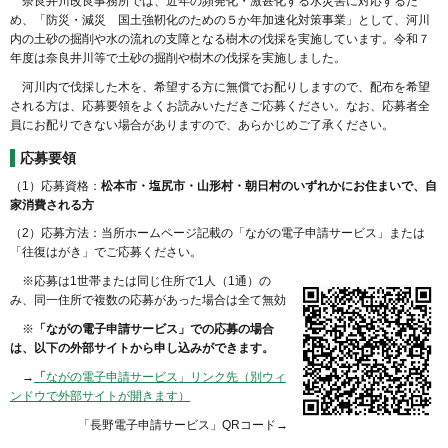
奈良井川改良事務所では、近年の頻発化・激甚化する水災害に対応するた
め、「防災・減災 国土強靭化のための５か年加速化対策事業」として、河川
内の土砂の掘削や水の流れの支障となる樹木の伐採を実施しています。令和７
年度は奈良井川等で土砂の掘削や樹木の伐採を実施しました。
河川内で伐採した木を、希望する方に無償でお配りしますので、配布を希望
される方は、応募要領をよくお読みいただきご応募ください。なお、応募者全
員にお配りできない場合がありますので、あらかじめご了承ください。
応募要領
（1）応募資格：
松本市・塩尻市・山形村・朝日村のいずれかにお住まいで、自
家消費される方
（2）応募方法：当所ホームページ記載の「ながの電子申請サービス」または
「往復はがき」でご応募ください。
※応募は1世帯または同じ住所で1人（1通）の
み、同一住所で複数の応募があった場合は全て無効
※
「ながの電子申請サービス」での応募の場合
は、以下の外部サイトから申し込みができます。
→
「
ながの電子申請サービス」リンク先（別ウィ
ンドウで外部サイトが開きます）
「長野電子申請サービス」QRコード→