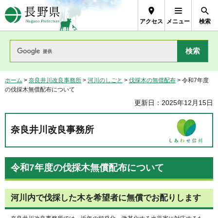
長野県Nagano Prefecture
アクセス
メニュー
検索
ホーム
>
奈良井川改良事務所
>
河川のしごと
>
伐採木の無償配布
> 令和7年度
の伐採木無償配布について
更新日：2025年12月15日
奈良井川改良事務所
令和7年度の伐採木無償配布について
河川内で伐採した木を希望者に無償でお配りします