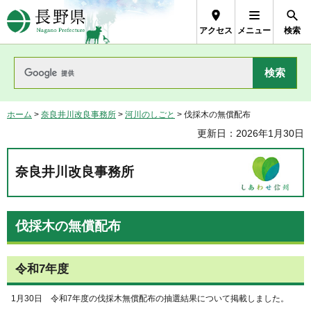
長野県Nagano Prefecture
アクセス
メニュー
検索
ホーム
>
奈良井川改良事務所
>
河川のしごと
> 伐採木の無償配布
更新日：2026年1月30日
奈良井川改良事務所
伐採木の無償配布
令和7年度
1月30日 令和7年度の伐採木無償配布の抽選結果について掲載しました。