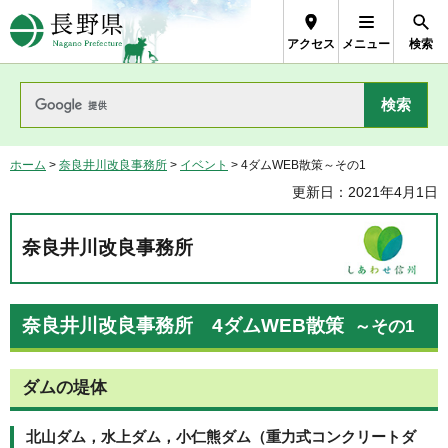
長野県Nagano Prefecture
アクセス
メニュー
検索
ホーム
>
奈良井川改良事務所
>
イベント
> 4ダムWEB散策～その1
更新日：2021年4月1日
奈良井川改良事務所
奈良井川改良事務所 4ダムWEB散策
～その1
ダムの堤体
北山ダム，水上ダム，小仁熊ダム（重力式コンクリートダ