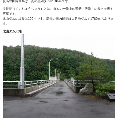
堤高の国内最高は、あの黒四ダムの186ｍです。
堤長長（ていちょうちょう）とは、ダムの一番上の部分（天端）の長さを表す
言葉です。
北山ダムの堤長は109ｍです。堤長の国内最長は大谷地ダムで1780ｍもありま
す。
北山ダム天端