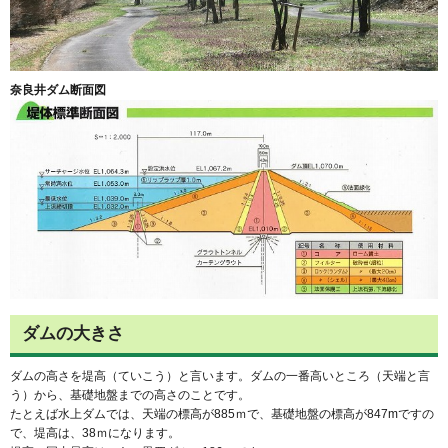
奈良井ダム断面図
ダムの大きさ
ダムの高さを堤高（ていこう）と言います。ダムの一番高いところ（天端と言
う）から、基礎地盤までの高さのことです。
たとえば水上ダムでは、天端の標高が885ｍで、基礎地盤の標高が847mですの
で、堤高は、38ｍになります。