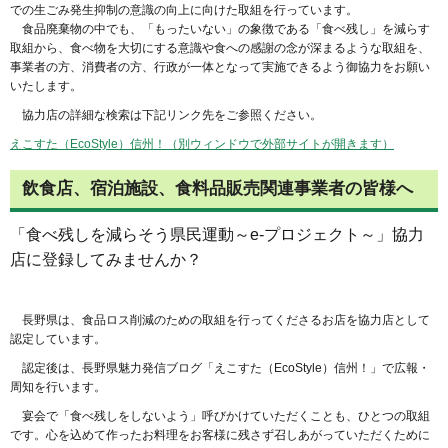
での生ごみ発生抑制の意識の向上に向けた取組を行っています。
食品廃棄物の中でも、「もったいない」の象徴である「食べ残し」を減らす
取組から、食べ物を大切にする意識や食への感謝の念が深まるような取組を、
事業者の方、消費者の方、行政が一体となって実施できるよう御協力をお願い
いたします。
協力店の詳細な検索は下記リンク先をご参照ください。
えこすた（EcoStyle）信州！（別ウィンドウで外部サイトが開きます）
飲食店、宿泊施設、食料品販売関連事業者の皆様へ
「食べ残しを減らそう県民運動～e
-
プロジェクト～」協力
店に登録してみませんか？
長野県は、食品ロス削減のための取組を行ってくださるお店を協力店として
認定しています。
認定後は、長野県魅力発信ブログ「えこすた（EcoStyle）信州！」で広報・
周知を行います。
宴会で「食べ残しをしないよう」呼びかけていただくことも、ひとつの取組
です。心を込めて作ったお料理をお客様に残さず召しあがっていただくために