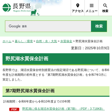
長野県Nagano Prefecture
アクセス
メニュー
検索
ホーム
>
暮らし・環境
>
自然・水・大気
>
水質保全
> 野尻湖水質保全計画
更新日：2025年10月9日
野尻湖水質保全計画
長野県では、湖沼水質保全特別措置法の指定湖沼である野尻湖について、令和6
年度を計画期間の初年度とする「第7期野尻湖水質保全計画」を令和7年3月に
策定しました。
第7期野尻湖水質保全計画
計画期間：令和6年度から令和10年度までの5年間
野尻湖に係る湖沼水質保全計画（第7期）（PDF：3,718KB）