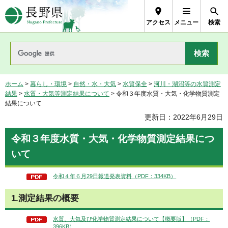
長野県Nagano Prefecture
アクセス
メニュー
検索
ホーム
>
暮らし・環境
>
自然・水・大気
>
水質保全
>
河川・湖沼等の水質測定
結果
>
水質・大気等測定結果について
> 令和３年度水質・大気・化学物質測定
結果について
更新日：2022年6月29日
令和３年度水質・大気・化学物質測定結果につ
いて
令和４年６月29日報道発表資料（PDF：334KB）
1.測定結果の概要
水質、大気及び化学物質測定結果について【概要版】（PDF：
396KB）