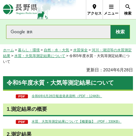
長野県Nagano Prefecture
アクセス
メニュー
検索
ホーム
>
暮らし・環境
>
自然・水・大気
>
水質保全
>
河川・湖沼等の水質測定
結果
>
水質・大気等測定結果について
> 令和5年度水質・大気等測定結果につ
いて
更新日：2024年6月28日
令和5年度水質・大気等測定結果について
令和6年6月28日報道発表資料（PDF：124KB）
1.測定結果の概要
水質、大気等測定結果について【概要版】（PDF：330KB）
2.測定結果