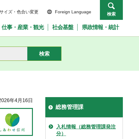
サイズ・色合い変更
Foreign Language
検索
仕事・産業・観光
社会基盤
県政情報・統計
026年4月16日
総務管理課
入札情報（総務管理課発注
分）