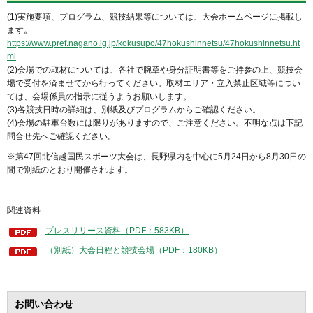
(1)実施要項、プログラム、競技結果等については、大会ホームページに掲載し
ます。
https://www.pref.nagano.lg.jp/kokusupo/47hokushinnetsu/47hokushinnetsu.ht
ml
(2)会場での取材については、各社で腕章や身分証明書等をご持参の上、競技会
場で受付を済ませてから行ってください。取材エリア・立入禁止区域等につい
ては、会場係員の指示に従うようお願いします。
(3)各競技日時の詳細は、別紙及びプログラムからご確認ください。
(4)会場の駐車台数には限りがありますので、ご注意ください。不明な点は下記
問合せ先へご確認ください。
※第47回北信越国民スポーツ大会は、長野県内を中心に5月24日から8月30日の
間で別紙のとおり開催されます。
関連資料
プレスリリース資料（PDF：583KB）
（別紙）大会日程と競技会場（PDF：180KB）
お問い合わせ