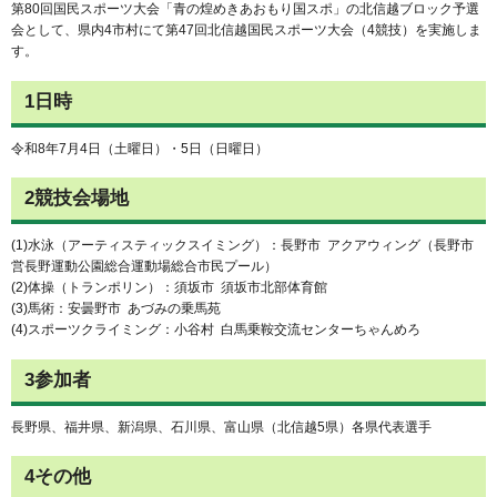
第80回国民スポーツ大会「青の煌めきあおもり国スポ」の北信越ブロック予選
会として、県内4市村にて第47回北信越国民スポーツ大会（4競技）を実施しま
す。
1日時
令和8年7月4日（土曜日）・5日（日曜日）
2競技会場地
(1)水泳（アーティスティックスイミング）：長野市 アクアウィング（長野市
営長野運動公園総合運動場総合市民プール）
(2)体操（トランポリン）：須坂市 須坂市北部体育館
(3)馬術：安曇野市 あづみの乗馬苑
(4)スポーツクライミング：小谷村 白馬乗鞍交流センターちゃんめろ
3参加者
長野県、福井県、新潟県、石川県、富山県（北信越5県）各県代表選手
4その他