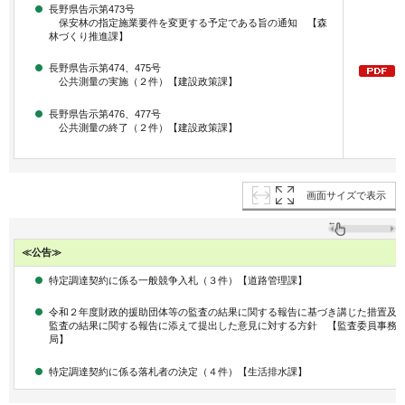
長野県告示第473号
保安林の指定施業要件を変更する予定である旨の通知 【森
林づくり推進課】
長野県告示第474、475号
公共測量の実施（２件）【建設政策課】
長野県告示第476、477号
公共測量の終了（２件）【建設政策課】
画面サイズで表示
≪公告≫
特定調達契約に係る一般競争入札（３件）【道路管理課】
令和２年度財政的援助団体等の監査の結果に関する報告に基づき講じた措置及
監査の結果に関する報告に添えて提出した意見に対する方針 【監査委員事務
局】
特定調達契約に係る落札者の決定（４件）【生活排水課】