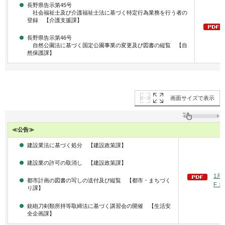
長野県告示第45号
社会福祉士及び介護福祉士法に基づく特定行為業務を行う者の
登録 【介護支援課】
長野県告示第46号
自然公園法に基づく国定公園事業の変更及び図書の縦覧 【自
然保護課】
画面サイズで表示
≪公告≫
建設業法に基づく処分 【建設政策課】
建設業の許可の取消し 【建設政策課】
1月
都市計画の図書の写しの送付及び縦覧 【都市・まちづく
F：5
り課】
銃砲刀剣類所持等取締法に基づく講習会の開催 【生活安
全企画課】