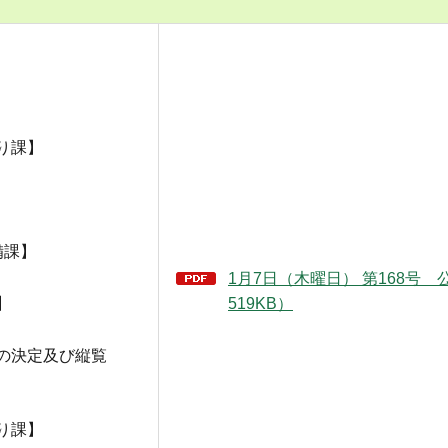
】
り課】
備課】
1月7日（木曜日） 第168号 
519KB）
】
果の決定及び縦覧
り課】