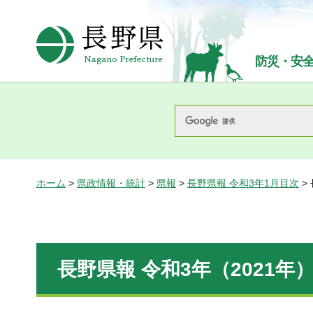
長野県Nagano Prefecture
防災・安
ホーム
>
県政情報・統計
>
県報
>
長野県報 令和3年1月目次
>
長野県報 令和3年（2021年