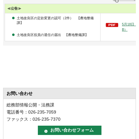
≪公告≫
土地改良区の定款変更の認可（2件） 【農地整備
課】
5月18日（
B）
土地改良区役員の退任の届出 【農地整備課】
お問い合わせ
総務部情報公開・法務課
電話番号：026-235-7059
ファックス：026-235-7370