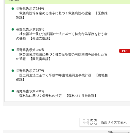
長野県告示第284号
救急病院等を定める省令に基づく救急病院の認定 【医療推
進課】
長野県告示第285号
社会福祉士及び介護福祉士法に基づく特定行為業務を行う者
の登録 【介護支援課】
長野県告示第286号
家畜改良増殖法に基づく種畜証明書の有効期間を延長した旨
の通報 【園芸畜産課】
長野県告示第287号
国土調査法に基づく平成29年度地籍調査事業計画 【農地整
備課】
長野県告示第288号
森林法に基づく保安林の指定 【森林づくり推進課】
画面サイズで表示