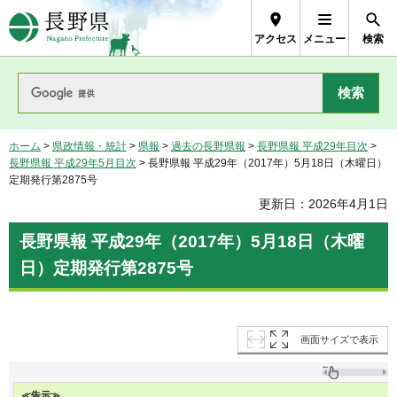
長野県Nagano Prefecture
アクセス
メニュー
検索
ホーム
>
県政情報・統計
>
県報
>
過去の長野県報
>
長野県報 平成29年目次
>
長野県報 平成29年5月目次
> 長野県報 平成29年（2017年）5月18日（木曜日）
定期発行第2875号
更新日：2026年4月1日
長野県報 平成29年（2017年）5月18日（木曜
日）定期発行第2875号
画面サイズで表示
≪告示≫