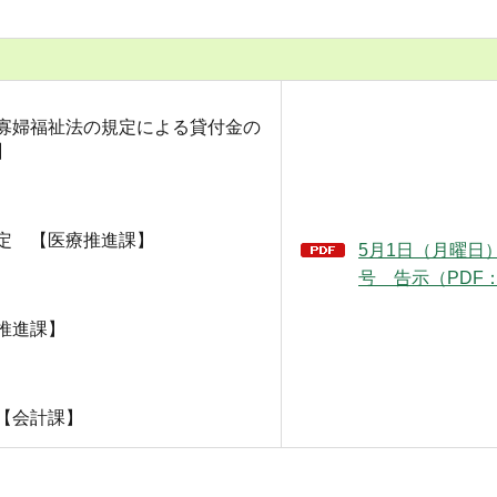
寡婦福祉法の規定による貸付金の
】
定 【医療推進課】
5月1日（月曜日） 
号 告示（PDF：
推進課】
【会計課】