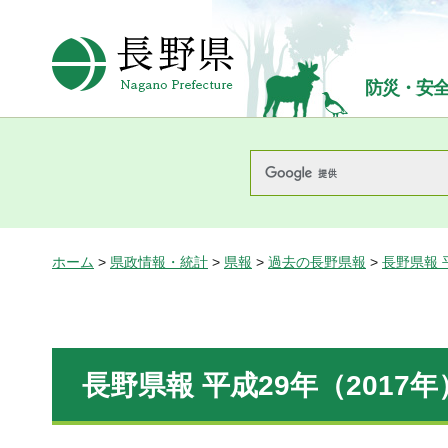
長野県Nagano Prefecture
防災・安
ホーム
>
県政情報・統計
>
県報
>
過去の長野県報
>
長野県報 
長野県報 平成29年（2017