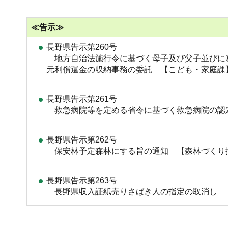
≪告示≫
長野県告示第260号
地方自治法施行令に基づく母子及び父子並びに
元利償還金の収納事務の委託 【こども・家庭課
長野県告示第261号
救急病院等を定める省令に基づく救急病院の認
長野県告示第262号
保安林予定森林にする旨の通知 【森林づくり
長野県告示第263号
長野県収入証紙売りさばき人の指定の取消し 