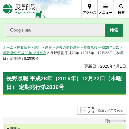
長野県Nagano Prefecture
アクセス
メニュー
検索
ホーム
>
県政情報・統計
>
県報
>
過去の長野県報
>
長野県報 平成28年目次
>
長野県報 平成28年12月目次
> 長野県報 平成28年（2016年）12月22日（木曜
日）定期発行第2836号
更新日：2025年4月1日
長野県報 平成28年（2016年）12月22日（木曜
日） 定期発行第2836号
画面サイズで表示
≪規則≫