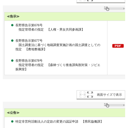
≪告示≫
長野県告示第676号
指定管理者の指定 【人権・男女共同参画課】
長野県告示第677号
国土調査法に基づく地籍調査実施計画の国土調査としての
指定 【農地整備課】
長野県告示第678号
指定管理者の指定 【森林づくり推進課鳥獣対策・ジビエ
振興室】
画面サイズで表示
≪公告≫
特定非営利活動法人の定款の変更の認証申請 【県民協働課】