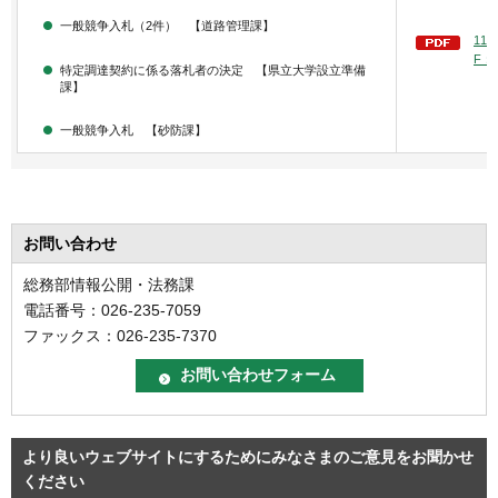
一般競争入札（2件） 【道路管理課】
11
F：
特定調達契約に係る落札者の決定 【県立大学設立準備
課】
一般競争入札 【砂防課】
お問い合わせ
総務部情報公開・法務課
電話番号：026-235-7059
ファックス：026-235-7370
より良いウェブサイトにするためにみなさまのご意見をお聞かせ
ください