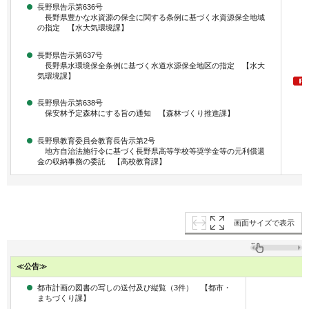
長野県告示第636号
長野県豊かな水資源の保全に関する条例に基づく水資源保全地域
の指定 【水大気環境課】
長野県告示第637号
長野県水環境保全条例に基づく水道水源保全地区の指定 【水大
気環境課】
長野県告示第638号
保安林予定森林にする旨の通知 【森林づくり推進課】
長野県教育委員会教育長告示第2号
地方自治法施行令に基づく長野県高等学校等奨学金等の元利償還
金の収納事務の委託 【高校教育課】
画面サイズで表示
≪公告≫
都市計画の図書の写しの送付及び縦覧（3件） 【都市・
まちづくり課】