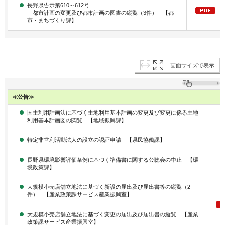
長野県告示第610～612号
都市計画の変更及び都市計画の図書の縦覧（3件） 【都
市・まちづくり課】
画面サイズで表示
≪公告≫
国土利用計画法に基づく土地利用基本計画の変更及び変更に係る土地
利用基本計画図の閲覧 【地域振興課】
特定非営利活動法人の設立の認証申請 【県民協働課】
長野県環境影響評価条例に基づく準備書に関する公聴会の中止 【環
境政策課】
大規模小売店舗立地法に基づく新設の届出及び届出書等の縦覧（2
件） 【産業政策課サービス産業振興室】
大規模小売店舗立地法に基づく変更の届出及び届出書の縦覧 【産業
政策課サービス産業振興室】