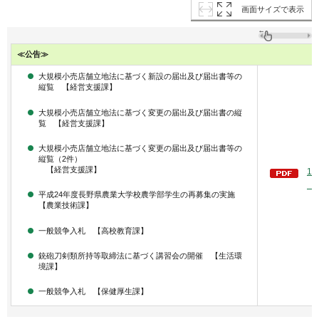
画面サイズで表示
≪公告≫
大規模小売店舗立地法に基づく新設の届出及び届出書等の
縦覧 【経営支援課】
大規模小売店舗立地法に基づく変更の届出及び届出書の縦
覧 【経営支援課】
大規模小売店舗立地法に基づく変更の届出及び届出書等の
縦覧（2件）
【経営支援課】
1
（
平成24年度長野県農業大学校農学部学生の再募集の実施
【農業技術課】
一般競争入札 【高校教育課】
銃砲刀剣類所持等取締法に基づく講習会の開催 【生活環
境課】
一般競争入札 【保健厚生課】