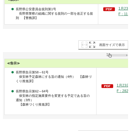
1月23
長野県公安委員会規則第1号
長野県警察の組織に関する規則の一部を改正する規
F：112
則 【警務課】
画面サイズで表示
≪告示≫
長野県告示第58～61号
保安林予定森林にする旨の通知（4件） 【森林づ
くり推進課】
1月23
F：282
長野県告示第62～64号
保安林の指定施業要件を変更する予定である旨の
通知（3件）
【森林づくり推進課】