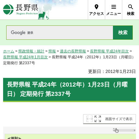
長野県Nagano Prefecture
アクセス
メニュー
検索
ホーム
>
県政情報・統計
>
県報
>
過去の長野県報
>
長野県報 平成24年目次
>
長野県報 平成24年1月目次
> 長野県報 平成24年（2012年）1月23日（月曜日）
定期発行 第2337号
更新日：2012年1月23日
長野県報 平成24年（2012年）1月23日（月曜
日） 定期発行 第2337号
画面サイズで表示
≪規則≫