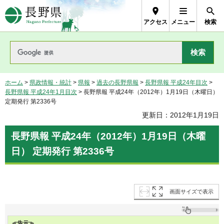
長野県Nagano Prefecture
アクセス
メニュー
検索
ホーム
>
県政情報・統計
>
県報
>
過去の長野県報
>
長野県報 平成24年目次
>
長野県報 平成24年1月目次
> 長野県報 平成24年（2012年）1月19日（木曜日）
定期発行 第2336号
更新日：2012年1月19日
長野県報 平成24年（2012年）1月19日（木曜
日） 定期発行 第2336号
画面サイズで表示
≪告示≫