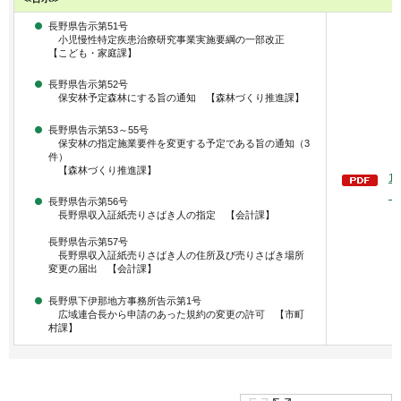
長野県告示第51号
小児慢性特定疾患治療研究事業実施要綱の一部改正
【こども・家庭課】
長野県告示第52号
保安林予定森林にする旨の通知 【森林づくり推進課】
長野県告示第53～55号
保安林の指定施業要件を変更する予定である旨の通知（3
件）
【森林づくり推進課】
1
（
長野県告示第56号
長野県収入証紙売りさばき人の指定 【会計課】
長野県告示第57号
長野県収入証紙売りさばき人の住所及び売りさばき場所
変更の届出 【会計課】
長野県下伊那地方事務所告示第1号
広域連合長から申請のあった規約の変更の許可 【市町
村課】