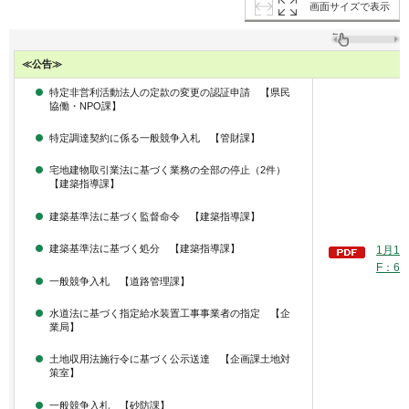
画面サイズで表示
≪公告≫
特定非営利活動法人の定款の変更の認証申請 【県民
協働・NPO課】
特定調達契約に係る一般競争入札 【管財課】
宅地建物取引業法に基づく業務の全部の停止（2件）
【建築指導課】
建築基準法に基づく監督命令 【建築指導課】
建築基準法に基づく処分 【建築指導課】
1月1
F：61
一般競争入札 【道路管理課】
水道法に基づく指定給水装置工事事業者の指定 【企
業局】
土地収用法施行令に基づく公示送達 【企画課土地対
策室】
一般競争入札 【砂防課】