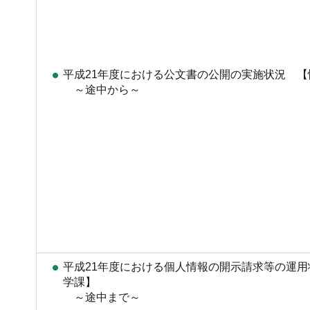
平成21年度における公文書の公開の実施状況 
～途中から～
平成21年度における個人情報の開示請求等の運
学課】
～途中まで～