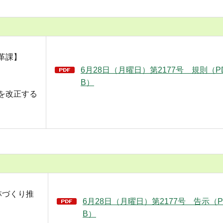
革課】
6月28日（月曜日）第2177号 規則（PD
B）
を改正する
林づくり推
6月28日（月曜日）第2177号 告示（PD
B）