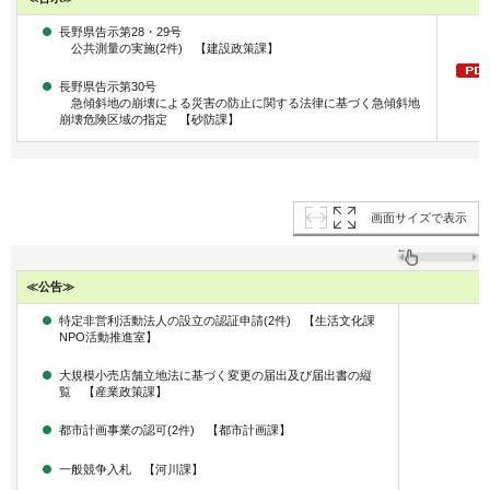
長野県告示第28・29号
公共測量の実施(2件) 【建設政策課】
長野県告示第30号
急傾斜地の崩壊による災害の防止に関する法律に基づく急傾斜地
崩壊危険区域の指定 【砂防課】
画面サイズで表示
≪公告≫
特定非営利活動法人の設立の認証申請(2件) 【生活文化課
NPO活動推進室】
大規模小売店舗立地法に基づく変更の届出及び届出書の縦
覧 【産業政策課】
都市計画事業の認可(2件) 【都市計画課】
一般競争入札 【河川課】