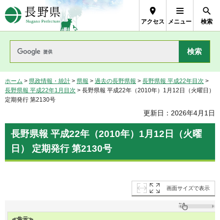
長野県Nagano Prefecture
アクセス
メニュー
検索
ホーム
>
県政情報・統計
>
県報
>
過去の長野県報
>
長野県報 平成22年目次
>
長野県報 平成22年1月目次
> 長野県報 平成22年（2010年）1月12日（火曜日）
定期発行 第2130号
更新日：2026年4月1日
長野県報 平成22年（2010年）1月12日（火曜
日） 定期発行 第2130号
画面サイズで表示
≪告示≫