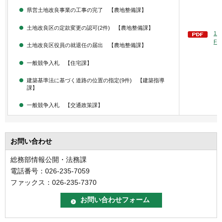
県営土地改良事業の工事の完了 【農地整備課】
土地改良区の定款変更の認可(2件) 【農地整備課】
1
F：
土地改良区役員の就退任の届出 【農地整備課】
一般競争入札 【住宅課】
建築基準法に基づく道路の位置の指定(9件) 【建築指導
課】
一般競争入札 【交通政策課】
お問い合わせ
総務部情報公開・法務課
電話番号：026-235-7059
ファックス：026-235-7370