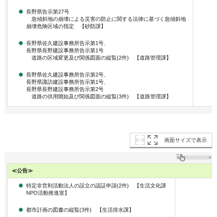
長野県告示第27号
急傾斜地の崩壊による災害の防止に関する法律に基づく急傾斜地
崩壊危険区域の指定 【砂防課】
長野県佐久建設事務所告示第1号、
長野県長野建設事務所告示第1号
道路の区域変更及び関係図面の縦覧(2件) 【道路管理課】
長野県佐久建設事務所告示第2号、
長野県諏訪建設事務所告示第1号、
長野県長野建設事務所告示第2号
道路の供用開始及び関係図面の縦覧(3件) 【道路管理課】
画面サイズで表示
≪公告≫
特定非営利活動法人の設立の認証申請(2件) 【生活文化課
NPO活動推進室】
都市計画の図書の縦覧(3件) 【生活排水課】