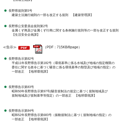
長野県規則第5号
建築士法施行細則の一部を改正する規則 【建築管理課】
長野県公安委員会規則第2号
金属くず商及び金属くず行商に関する条例施行規則等の一部を改正する規則
【生活安全企画課】
≪告示≫
（PDF：715KB/8page）
長野県告示第82号
平成11年長野県告示第182号（環境基準に係る水域及び地域の指定権限の
委任に関する政令に基づく騒音に係る環境基準の類型及び地域の指定）の
一部改正 【地球環境課】
長野県告示第83号
昭和50年長野県告示第97号(騒音規制法の規定に基づく規制地域及び
規制地域及び規制基準等指定）の一部改正 【地球環境課】
長野県告示第84号
昭和52年長野県告示第683号（振動規制法に基づく規制地域の指定）の
一部改正 【地球環境課】