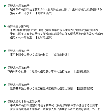
長野県告示第85号
昭和50年長野県告示第114号（悪臭防止法に基づく規制地域及び規制基準を
指定）の一部改正 【地球環境課】
長野県告示第86号
平成6年長野県告示第130号（環境基準に係る水域及び地域の指定権限の
委任に関する政令に基づく新幹線鉄道騒音に係る環境基準の類型及び地域の
指定）の一部改正 【地球環境課】
長野県告示第87号
車両制限令に基づく道路の指定 【道路維持課】
長野県告示第88号
車両制限令に基づく道路の指定及び車両の通行方法 【道路維持課】
長野県告示第89号
建築基準法に基づく指定確認検査機関の指定の更新 【建築管理課】
長野県警察本部告示第24号
平成16年長野県警察本部告示第48号（長野県警察本部の発注する自動車
保管場所現地調査業務の一般競争入札に参加する者に必要な資格）の一部