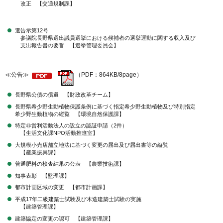
改正 【交通規制課】
選告示第12号
参議院長野県選出議員選挙における候補者の選挙運動に関する収入及び
支出報告書の要旨 【選挙管理委員会】
≪公告≫
（PDF：864KB/8page）
長野県公債の償還 【財政改革チーム】
長野県希少野生動植物保護条例に基づく指定希少野生動植物及び特別指定
希少野生動植物の縦覧 【環境自然保護課】
特定非営利活動法人の設立の認証申請（2件）
【生活文化課NPO活動推進室】
大規模小売店舗立地法に基づく変更の届出及び届出書等の縦覧
【産業振興課】
普通肥料の検査結果の公表 【農業技術課】
知事表彰 【監理課】
都市計画区域の変更 【都市計画課】
平成17年二級建築士試験及び木造建築士試験の実施
【建築管理課】
建築協定の変更の認可 【建築管理課】