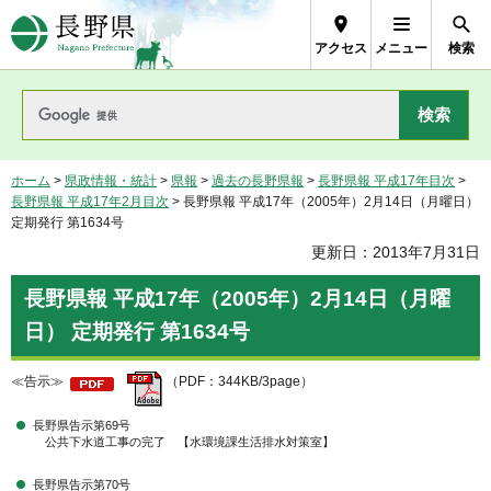
長野県Nagano Prefecture
アクセス
メニュー
検索
ホーム
>
県政情報・統計
>
県報
>
過去の長野県報
>
長野県報 平成17年目次
>
長野県報 平成17年2月目次
> 長野県報 平成17年（2005年）2月14日（月曜日）
定期発行 第1634号
更新日：2013年7月31日
長野県報 平成17年（2005年）2月14日（月曜
日） 定期発行 第1634号
≪告示≫
（PDF：344KB/3page）
長野県告示第69号
公共下水道工事の完了 【水環境課生活排水対策室】
長野県告示第70号