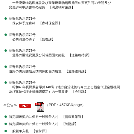
一般廃棄物処理施設及び産業廃棄物処理施設の変更許可の申請及び
変更許可申請書等の縦覧 【廃棄物対策課】
長野県告示第71号
保安林予定森林 【森林保全課】
長野県告示第72号
公共測量の終了 【監理課】
長野県告示第73号
道路の区域変更及び関係図面の縦覧 【道路維持課】
長野県告示第74号
道路の供用開始及び関係図面の縦覧 【道路維持課】
長野県告示第75号
昭和49年長野県告示第140号（地方自治法施行令による指定代理金融機関
及び収納代理金融機関指定）の一部改正 【会計課】
≪公告≫
（PDF：457KB/4page）
特定調達契約に係る一般競争入札 【情報政策課】
特定調達契約に係る一般競争入札 【管財課】
一般競争入札 【管財課】