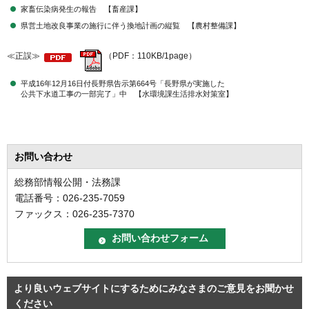
家畜伝染病発生の報告 【畜産課】
県営土地改良事業の施行に伴う換地計画の縦覧 【農村整備課】
≪正誤≫
（PDF：110KB/1page）
平成16年12月16日付長野県告示第664号「長野県が実施した
公共下水道工事の一部完了」中 【水環境課生活排水対策室】
お問い合わせ
総務部情報公開・法務課
電話番号：026-235-7059
ファックス：026-235-7370
より良いウェブサイトにするためにみなさまのご意見をお聞かせ
ください