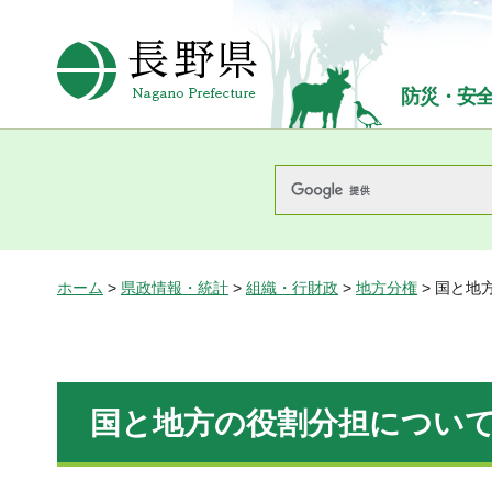
長野県Nagano Prefecture
防災・安
ホーム
>
県政情報・統計
>
組織・行財政
>
地方分権
> 国と地
国と地方の役割分担につい