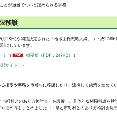
ことが適当でないと認められる事務
限移譲
月28日)や閣議決定された「地域主権戦略大綱」（平成22年6
原則にしています。
ト）
（
概要版（PDF：247KB）
）
外部サイト）
）
いる権限や事務を市町村に移譲したり、連携して施策を進めて
県と市町村とのあり方検討会」を設置し、具体的な権限移譲を検
や進め方をまとめました（「県と市町村とのあり方検討会報告