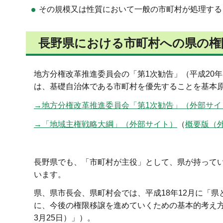
その規模又は性質において一般の市町村が処理する
長野県における市町村への県の権
地方分権改革推進委員会の「第1次勧告」（平成20年5
は、基礎自治体である市町村を優先することを基本
→地方分権改革推進委員会「第1次勧告」（外部サイ
→「地域主権戦略大綱」（外部サイト）
（
概要版（
長野県でも、「市町村が主役」として、県が持って
います。
県、県市長会、県町村会では、平成18年12月に「
に、今後の権限移譲を進めていくための基本的考え方
3月25日）」）。