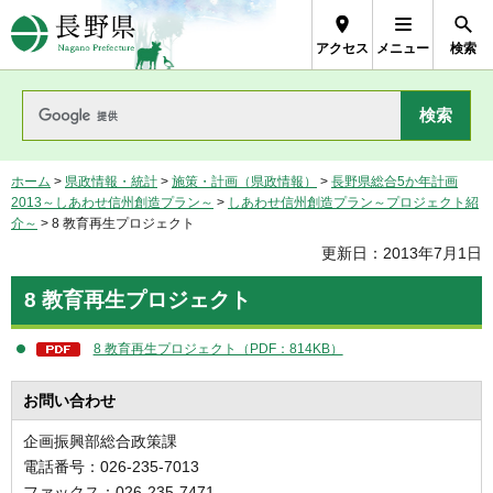
長野県Nagano Prefecture
アクセス
メニュー
検索
ホーム
>
県政情報・統計
>
施策・計画（県政情報）
>
長野県総合5か年計画
2013～しあわせ信州創造プラン～
>
しあわせ信州創造プラン～プロジェクト紹
介～
> 8 教育再生プロジェクト
更新日：2013年7月1日
8 教育再生プロジェクト
8 教育再生プロジェクト（PDF：814KB）
お問い合わせ
企画振興部総合政策課
電話番号：026-235-7013
ファックス：026-235-7471