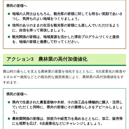
県民の皆様へ
地域の人同士はもちろん、観光客の皆様に対しても明るい笑顔であいさ
つし、気持ちのよい地域をつくりましょう。
信州のありのままの生活を観光客の皆様にも楽しんでいただけるよう
に、自信を持って発信しましょう。
観光関係の皆様は、地域資源を活かした滞在プログラムづくりと提供
を、地域の皆様と連携して行ってください。
アクション3 農林業の高付加価値化
農山村の暮らしを支える農林業の基盤を強化するとともに、6次産業化の推進や
エネルギー施策などとの複合的な施策推進により、農林業の高付加価値化をす
すめます。
県民の皆様へ
県内で生産された農畜産物や木材、その加工品を積極的に購入・活用し
ていただくと同時に、県外の皆様にその素晴らしさをアピールしましょ
う。
農林業関係の皆様は、技術力や経営力を高めるとともに、加工、販売等
にも視野を広げ、6次産業化などにチャレンジしましょう。