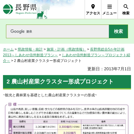
長野県Nagano Prefecture
アクセス
メニュー
検索
ホーム
>
県政情報・統計
>
施策・計画（県政情報）
>
長野県総合5か年計画
2013～しあわせ信州創造プラン～
>
しあわせ信州創造プラン～プロジェクト紹
介～
> 2 農山村産業クラスター形成プロジェクト
更新日：2013年7月1日
2 農山村産業クラスター形成プロジェクト
~観光と農林業を基礎とした農山村産業クラスターの形成~