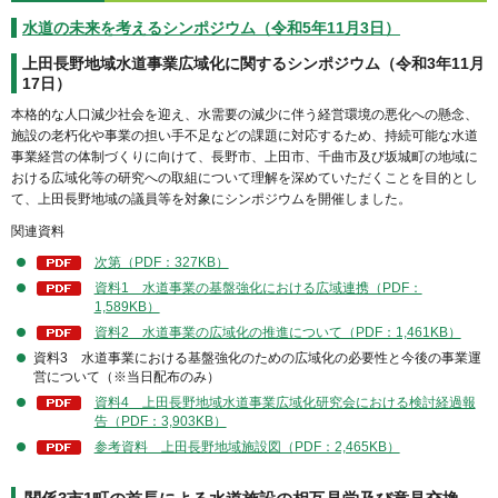
水道の未来を考えるシンポジウム（令和5年11月3日）
上田長野地域水道事業広域化に関するシンポジウム（令和3年11月
17日）
本格的な人口減少社会を迎え、水需要の減少に伴う経営環境の悪化への懸念、
施設の老朽化や事業の担い手不足などの課題に対応するため、持続可能な水道
事業経営の体制づくりに向けて、長野市、上田市、千曲市及び坂城町の地域に
おける広域化等の研究への取組について理解を深めていただくことを目的とし
て、上田長野地域の議員等を対象にシンポジウムを開催しました。
関連資料
次第（PDF：327KB）
資料1 水道事業の基盤強化における広域連携（PDF：
1,589KB）
資料2 水道事業の広域化の推進について（PDF：1,461KB）
資料3 水道事業における基盤強化のための広域化の必要性と今後の事業運
営について（※当日配布のみ）
資料4 上田長野地域水道事業広域化研究会における検討経過報
告（PDF：3,903KB）
参考資料 上田長野地域施設図（PDF：2,465KB）