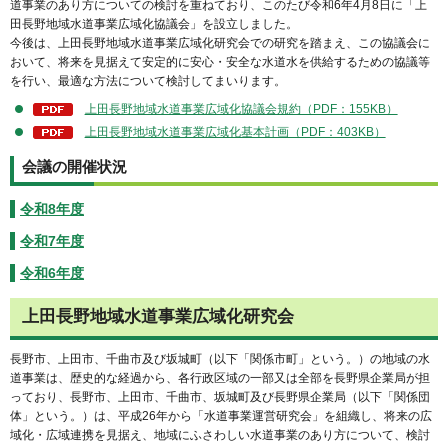
道事業のあり方についての検討を重ねており、このたび令和6年4月8日に「上
田長野地域水道事業広域化協議会」を設立しました。
今後は、上田長野地域水道事業広域化研究会での研究を踏まえ、この協議会に
おいて、将来を見据えて安定的に安心・安全な水道水を供給するための協議等
を行い、最適な方法について検討してまいります。
上田長野地域水道事業広域化協議会規約（PDF：155KB）
上田長野地域水道事業広域化基本計画（PDF：403KB）
会議の開催状況
令和8年度
令和7年度
令和6年度
上田長野地域水道事業広域化研究会
長野市、上田市、千曲市及び坂城町（以下「関係市町」という。）の地域の水
道事業は、歴史的な経過から、各行政区域の一部又は全部を長野県企業局が担
っており、長野市、上田市、千曲市、坂城町及び長野県企業局（以下「関係団
体」という。）は、平成26年から「水道事業運営研究会」を組織し、将来の広
域化・広域連携を見据え、地域にふさわしい水道事業のあり方について、検討