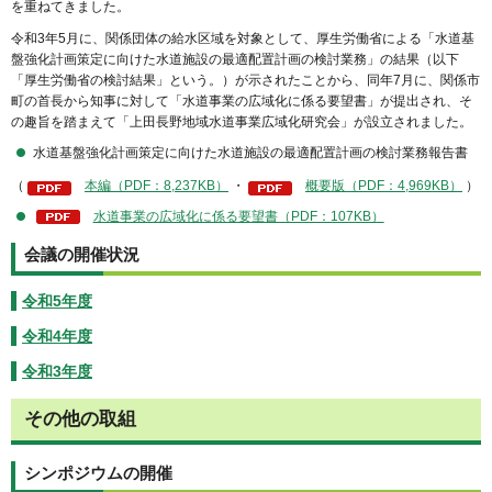
を重ねてきました。
令和3年5月に、関係団体の給水区域を対象として、厚生労働省による「水道基
盤強化計画策定に向けた水道施設の最適配置計画の検討業務」の結果（以下
「厚生労働省の検討結果」という。）が示されたことから、同年7月に、関係市
町の首長から知事に対して「水道事業の広域化に係る要望書」が提出され、そ
の趣旨を踏まえて「上田長野地域水道事業広域化研究会」が設立されました。
水道基盤強化計画策定に向けた水道施設の最適配置計画の検討業務報告書
（
本編（PDF：8,237KB）
・
概要版（PDF：4,969KB）
）
水道事業の広域化に係る要望書（PDF：107KB）
会議の開催状況
令和5年度
令和4年度
令和3年度
その他の取組
シンポジウムの開催