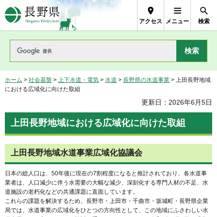
長野県Nagano Prefecture
アクセス
メニュー
検索
ホーム
>
社会基盤
>
上下水道・電気
>
水道
>
長野県の水道事業
> 上田長野地域
における広域化に向けた取組
更新日：2026年6月5日
上田長野地域における広域化に向けた取組
上田長野地域水道事業広域化協議会
日本の総人口は、50年後に現在の7割程度になると推計されており、各水道事
業者は、人口減少に伴う水需要の大幅な減少、深刻化する専門人材の不足、水
道施設の老朽化などの共通課題に直面しています。
これらの課題を解決するため、長野市・上田市・千曲市・坂城町・長野県企業
局では、水道事業の広域化をひとつの方向性として、この地域にふさわしい水