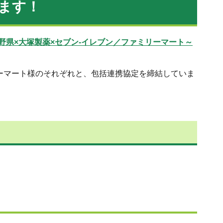
ます！
野県×大塚製薬×セブン-イレブン／ファミリーマート～
リーマート様のそれぞれと、包括連携協定を締結していま
。