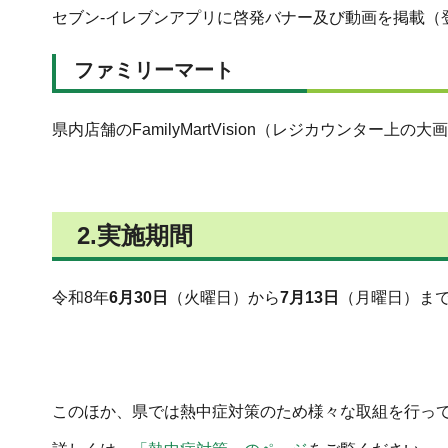
セブン-イレブンアプリに啓発バナー及び動画を掲載（
ファミリーマート
県内店舗のFamilyMartVision（レジカウンター
2.実施期間
令和8年
6月30日
（火曜日）から
7月13日
（月曜日）ま
このほか、県では熱中症対策のため様々な取組を行っ