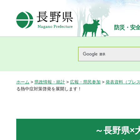
長野県Nagano Prefecture
防災・安
ホーム
>
県政情報・統計
>
広報・県民参加
>
発表資料（プレ
る熱中症対策啓発を展開します！
～長野県×