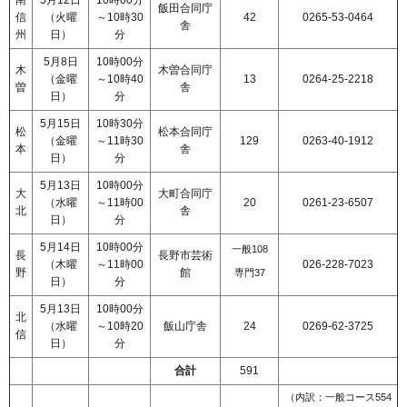
南
5月12日
10時00分
飯田合同庁
信
（火曜
～10時30
42
0265-53-0464
舎
州
日）
分
5月8日
10時00分
木
木曽合同庁
（金曜
～10時40
13
0264-25-2218
曽
舎
日）
分
5月15日
10時30分
松
松本合同庁
（金曜
～11時30
129
0263-40-1912
本
舎
日）
分
5月13日
10時00分
大
大町合同庁
（水曜
～11時00
20
0261-23-6507
北
舎
日）
分
5月14日
10時00分
一般108
長
長野市芸術
（木曜
～11時00
026-228-7023
野
館
専門37
日）
分
5月13日
10時00分
北
（水曜
～10時20
飯山庁舎
24
0269-62-3725
信
日）
分
合計
591
（内訳：一般コース554