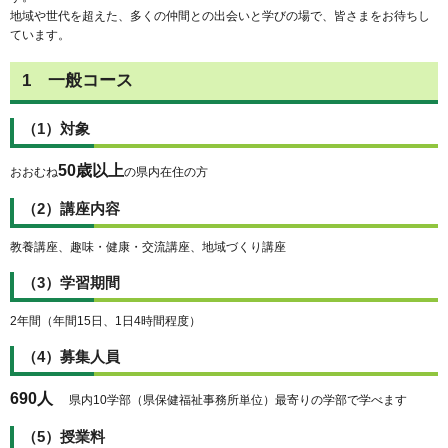
地域や世代を超えた、多くの仲間との出会いと学びの場で、皆さまをお待ちし
ています。
1 一般コース
（1）対象
50歳以上
おおむね
の県内在住の方
（2）講座内容
教養講座、趣味・健康・交流講座、地域づくり講座
（3）学習期間
2年間（年間15日、1日4時間程度）
（4）募集人員
690人
県内10学部（県保健福祉事務所単位）最寄りの学部で学べます
（5）授業料