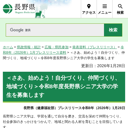
長野県Nagano Prefecture
アクセス
メニュー
検索
ホーム
>
県政情報・統計
>
広報・県民参加
>
発表資料（プレスリリース）
>
令
和8年（2026年）1月プレスリリース資料
> ＜さあ、始めよう！自分づくり、仲
間づくり、地域づくり＞令和8年度長野県シニア大学の学生を募集します
更新日：2026年1月28日
＜さあ、始めよう！自分づくり、仲間づくり、
地域づくり＞令和8年度長野県シニア大学の学
生を募集します
長野県（健康福祉部）プレスリリース令和8年（2026年）1月28日
長野県シニア大学は、学習を通して自分を磨き、交流を深めて仲間をつくり、
社会参加のきっかけをつかんで、地域と関わる人材を育むことを目指していま
す。