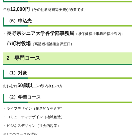
12,000円
年額
（その他教材費等実費が必要です）
（6）申込先
長野県シニア大学各学部事務局
・
（県保健福祉事務所福祉課内）
市町村役場
・
（高齢者福祉担当課窓口）
2 専門コース
（1）対象
50歳以上
おおむね
の県内在住の方
（2）学習コース
・ライフデザイン（創造的な生き方）
・コミュニティデザイン（地域創造）
・ビジネスデザイン（社会的起業）
※1つのコースを選択