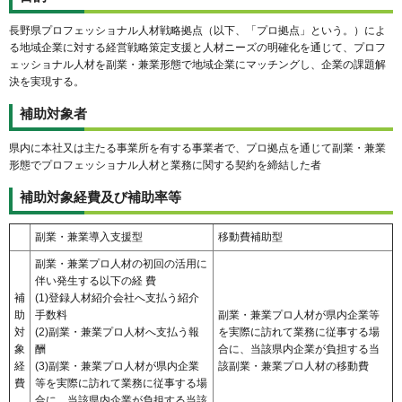
長野県プロフェッショナル人材戦略拠点（以下、「プロ拠点」という。）によ
る地域企業に対する経営戦略策定支援と人材ニーズの明確化を通じて、プロフ
ェッショナル人材を副業・兼業形態で地域企業にマッチングし、企業の課題解
決を実現する。
補助対象者
県内に本社又は主たる事業所を有する事業者で、プロ拠点を通じて副業・兼業
形態でプロフェッショナル人材と業務に関する契約を締結した者
補助対象経費及び補助率等
副業・兼業導入支援型
移動費補助型
副業・兼業プロ人材の初回の活用に
伴い発生する以下の経 費
補
(1)登録人材紹介会社へ支払う紹介
助
手数料
副業・兼業プロ人材が県内企業等
対
(2)副業・兼業プロ人材へ支払う報
を実際に訪れて業務に従事する場
象
酬
合に、当該県内企業が負担する当
経
(3)副業・兼業プロ人材が県内企業
該副業・兼業プロ人材の移動費
費
等を実際に訪れて業務に従事する場
合に、当該県内企業が負担する当該