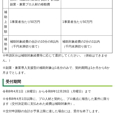
副業・兼業プロ人材の移動費
補
助
上
1事業者当たり50万円
1事業者当たり50万円
限
額
補
補助対象経費の合計の10分の8以内
補助対象経費の2分の1以内
助
（千円未満切り捨て）
（千円未満切り捨て）
率
※申請区分は補助対象経費等に応じて選択してください。（併給はできませ
ん。）
※副業・兼業導入支援型の補助対象は1名分のみで、契約期間は1か月から6か
月までとします。
受付期間
令和8年4月1日（水曜日）から令和8年12月28日（月曜日）まで
※令和8年4月1日以降に、プロ人材と契約し、プロ拠点に報告した案件に限り
ます（交付決定前に支払われた経費は補助対象外）。
※交付申請額の合計が予算上限に達した場合には、受付を終了します。