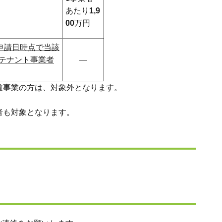
あたり
1,9
00
万円
申請日時点で当該
テナント事業者
―
道事業の方は、対象外となります。
者も対象となります。