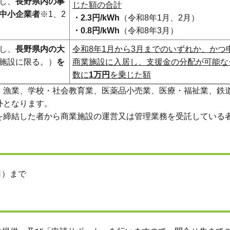
し、
長野県内の事
じた額の合計
中小企業者
※1、2
・2.3円/kWh
（令和8年1月、2月）
・0.8円/kWh
（令和8年3月）
し、
長野県内の大
令和8年1月から3月までのいずれか、かつ
施設に限る。）
を
商業施設に入居し、支援金の分配が可能な
数に
1万円
を乗じた額
、漁業、学校・社会教育業、医薬品小売業、医療・福祉業、鉄
外となります。
を締結した者から商業施設の運営又は管理業務を受託している
日）まで