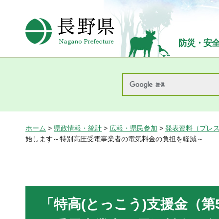
長野県Nagano Prefecture
防災・安
ホーム
>
県政情報・統計
>
広報・県民参加
>
発表資料（プレ
始します～特別高圧受電事業者の電気料金の負担を軽減～
「特高(とっこう)支援金（