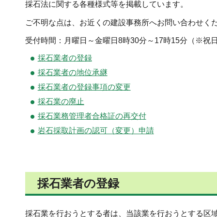
採石法に関する各種様式等を掲載しています。
ご不明な点は、お近くの建設事務所へお問い合わせく
受付時間：月曜日～金曜日8時30分～17時15分（※祝
採石業者の登録
採石業者の地位承継
採石業者の登録事項の変更
採石業の廃止
採石業務管理者合格証の再交付
岩石採取計画の認可（変更）申請
採石業者の登録
採石業を行おうとする者は、当該業を行おうとする区域