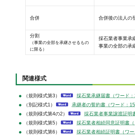
合併
合併後の法人の
分割
採石業者事業承
（事業の全部を承継させるもの
事業の全部の承
に限る）
関連様式
（規則様式第3）
採石業承継届書（ワード：2
（別記様式1）
承継者の誓約書（ワード：15
（規則様式第4の2）
採石業者事業譲渡証明書
（規則様式第5）
採石業者相続同意証明書（ワ
（規則様式第6）
採石業者相続証明書（ワード