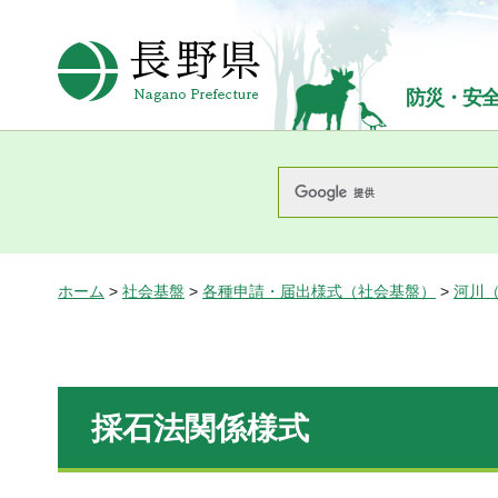
長野県Nagano Prefecture
防災・安
ホーム
>
社会基盤
>
各種申請・届出様式（社会基盤）
>
河川
採石法関係様式