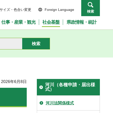
サイズ・色合い変更
Foreign Language
検索
仕事・産業・観光
社会基盤
県政情報・統計
2026年6月8日
河川（各種申請・届出様
式）
河川法関係様式