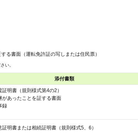
証する書面（運転免許証の写しまたは住民票）
ださい。
添付書類
渡証明書（規則様式第4の2）
継があったことを証する書面
事録
意証明書または相続証明書（規則様式5、6）