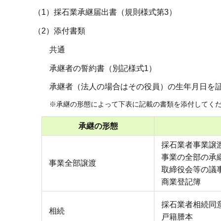
（1）採石業承継届出書（規則様式第3）
（2）添付書類
共通
承継者の誓約書（別記様式1）
承継者（法人の場合はその役員）の生年月日を
※承継の形態によって下表に記載の書類を添付してく
承継の形態
採石業者事業譲
事業の全部の承
事業全部譲渡
取締役会等の議
商業登記簿
採石業者相続同
相続
戸籍謄本