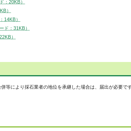
：20KB）
KB）
14KB）
ド：31KB）
2KB）
併等により採石業者の地位を承継した場合は、届出が必要です