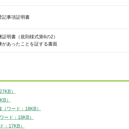
登記事項証明書
継証明書（規則様式第6の2）
継があったことを証する書面
7KB）
KB）
（ワード：18KB）
ード：18KB）
：17KB）