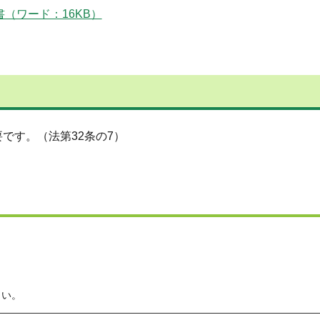
（ワード：16KB）
です。（法第32条の7）
さい。