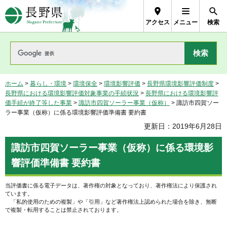
長野県Nagano Prefecture
アクセス
メニュー
検索
ホーム
>
暮らし・環境
>
環境保全
>
環境影響評価
>
長野県環境影響評価制度
>
長野県における環境影響評価対象事業の手続状況
>
長野県における環境影響評
価手続が終了等した事業
>
諏訪市四賀ソーラー事業（仮称）
> 諏訪市四賀ソー
ラー事業（仮称）に係る環境影響評価準備書 要約書
更新日：2019年6月28日
諏訪市四賀ソーラー事業（仮称）に係る環境影
響評価準備書 要約書
当評価書に係る電子データは、著作権の対象となっており、著作権法により保護され
ています。
「私的使用のための複製」や「引用」など著作権法上認められた場合を除き、無断
で複製・転用することは禁止されております。