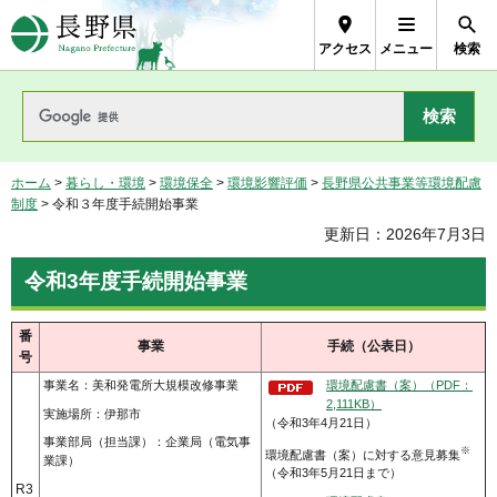
長野県Nagano Prefecture
アクセス
メニュー
検索
ホーム
>
暮らし・環境
>
環境保全
>
環境影響評価
>
長野県公共事業等環境配慮
制度
> 令和３年度手続開始事業
更新日：2026年7月3日
令和3年度手続開始事業
番
事業
手続（公表日）
号
事業名：美和発電所大規模改修事業
環境配慮書（案）（PDF：
2,111KB）
実施場所：伊那市
（令和3年4月21日）
事業部局（担当課）：企業局（電気事
※
環境配慮書（案）に対する意見募集
業課）
（令和3年5月21日まで）
R3