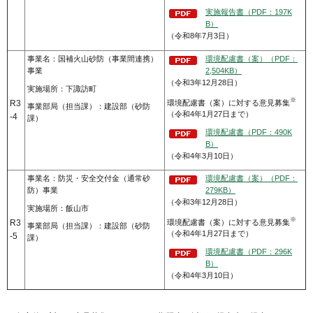
実施報告書（PDF：197K
B）
（令和8年7月3日）
事業名：国補火山砂防（事業間連携）
環境配慮書（案）（PDF：
事業
2,504KB）
（令和3年12月28日）
実施場所：下諏訪町
※
環境配慮書（案）に対する意見募集
R3
事業部局（担当課）：建設部（砂防
（令和4年1月27日まで）
-4
課）
環境配慮書（PDF：490K
B）
（令和4年3月10日）
事業名：防災・安全交付金（通常砂
環境配慮書（案）（PDF：
防）事業
279KB）
（令和3年12月28日）
実施場所：飯山市
※
環境配慮書（案）に対する意見募集
R3
事業部局（担当課）：建設部（砂防
（令和4年1月27日まで）
-5
課）
環境配慮書（PDF：296K
B）
（令和4年3月10日）