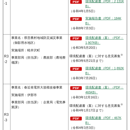
環境配慮書（PDF：2,131K
-1
B）
（令和4年1月5日）
実施報告書（PDF：184K
B）
（令和8年7月3日）
事業名：県営農村地域防災減災事業
環境配慮書（案）（PDF：
（御影用水地区）
1,907KB）
（令和3年5月20日）
実施場所：軽井沢町
※
環境配慮書（案）に対する意見募集
R3
事業部局（担当課）：農政部（農地整
（令和3年6月21日まで）
-2
備課）
環境配慮書（PDF：1,892K
B）
（令和3年7月26日）
事業名：春近発電所大規模改修事業
環境配慮書（案）（PDF：
465KB）
実施場所：伊那市
（令和3年12月16日）
事業部局（担当課）：企業局（電気事
※
環境配慮書（案）に対する意見募集
業課）
（令和4年1月17日まで）
R3
環境配慮書（PDF：467K
-3
B）
（令和4年3月3日）