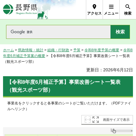
長野県Nagano Prefecture
アクセス
メニュー
検索
ホーム
>
県政情報・統計
>
組織・行財政
>
予算
>
令和8年度予算の概要
>
令和8
年度6月補正予算案の概要
> 【令和8年度6月補正予算】事業改善シート一覧表
（観光スポーツ部）
更新日：2026年6月12日
【令和8年度6月補正予算】事業改善シート一覧表
（観光スポーツ部）
事業名をクリックすると各事業のシートがご覧いただけます。（PDFファイ
ルへリンク）
画面サイズで表示