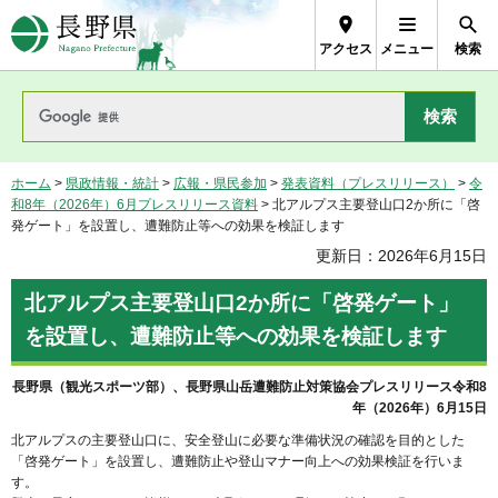
長野県Nagano Prefecture
アクセス
メニュー
検索
ホーム
>
県政情報・統計
>
広報・県民参加
>
発表資料（プレスリリース）
>
令
和8年（2026年）6月プレスリリース資料
> 北アルプス主要登山口2か所に「啓
発ゲート」を設置し、遭難防止等への効果を検証します
更新日：2026年6月15日
北アルプス主要登山口2か所に「啓発ゲート」
を設置し、遭難防止等への効果を検証します
長野県（観光スポーツ部）、長野県山岳遭難防止対策協会プレスリリース令和8
年（2026年）6月15日
北アルプスの主要登山口に、安全登山に必要な準備状況の確認を目的とした
「啓発ゲート」を設置し、遭難防止や登山マナー向上への効果検証を行いま
す。