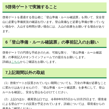
5啓発ゲートで実施すること
啓発ゲートを通過する登山者に「登山準備・ルール確認票」を用いて、安全登
山に必要な準備状況の確認を行います。登山装備など必要な準備が整っていな
い場合や、入山する時間が遅い場合には、入山の自粛をお願いする場合があり
ます。
6「登山準備・ルール確認票」の事前記入のお願い
啓発ゲートでの円滑な手続きのため、可能な限り、「登山準備・ルール確認
票」の事前記入やオンラインフォームでの提出をお願いします。
詳細は
こちら
からご確認をお願いします。
7上記期間以外の取組
（1）啓発ゲートが設置されていない期間についても、万全の準備が必要なこと
に変わりはありませんので、「登山準備・ルート確認票」を参考にして、登山
ルールを確認し、安全な登山を心がけてください。
（2）上記のほか、横尾登山口では、令和8年9月5日から10月25日まで、環境省
による登山ゲートの設置が予定されています。詳細については、環境省からの
発表をご確認ください。