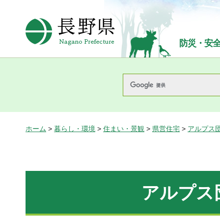
長野県Nagano Prefecture
防災・安
ホーム
>
暮らし・環境
>
住まい・景観
>
県営住宅
>
アルプス
アルプス団