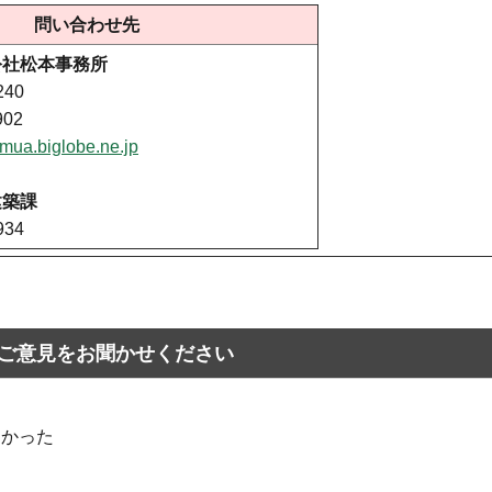
問い合わせ先
公社松本事務所
240
902
ua.biglobe.ne.jp
建築課
934
ご意見をお聞かせください
なかった